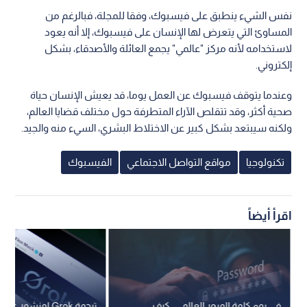
نفس الشيء ينطبق على فيسبوك، وفقا للمجلة، فبالرغم من
المساوئ التي يتعرض لها الإنسان على فيسبوك، إلا أنه يعود
لاستخدامه لأنه مركز "عالمي" يجمع العائلة والأصدقاء، بشكل
إلكتروني.
وعندما يتوقف فيسبوك عن العمل يوما، قد يعيش الإنسان حياة
صحية أكثر، وقد تتقلص الآراء المتطرفة حول مختلف قضايا العالم،
ولكنه سيبتعد بشكل كبير عن الاختلاط البشري، السيء منه والجيد.
تكنولوجيا
مواقع التواصل الاجتماعي
الفيسبوك
اقرأ أيضاً
في يوم كلمة المرور العالمي.. كيف
ترجمة Grok لمنشور ع