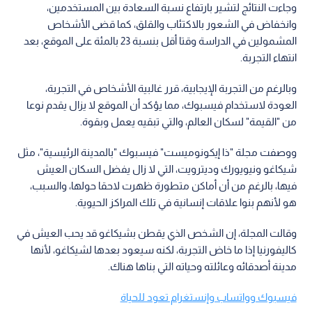
وجاءت النتائج لتشير بارتفاع نسبة السعادة بين المستخدمين،
وانخفاض في الشعور بالاكتئاب والقلق، كما قضى الأشخاص
المشمولين في الدراسة وقتا أقل بنسبة 23 بالمئة على الموقع، بعد
انتهاء التجربة.
وبالرغم من التجربة الإيجابية، قرر غالبية الأشخاص في التجربة،
العودة لاستخدام فيسبوك، مما يؤكد أن الموقع لا يزال يقدم نوعا
من "القيمة" لسكان العالم، والتي تبقيه يعمل وبقوة.
ووصفت مجلة "ذا إيكونوميست" فيسبوك "بالمدينة الرئيسية"، مثل
شيكاغو ونيويورك وديترويت، التي لا زال يفضل السكان العيش
فيها، بالرغم من أن أماكن متطورة ظهرت لاحقا حولها، والسبب،
هو لأنهم بنوا علاقات إنسانية في تلك المراكز الحيوية.
وقالت المجلة، إن الشخص الذي يقطن بشيكاغو قد يحب العيش في
كاليفورنيا إذا ما خاض التجربة، لكنه سيعود بعدها لشيكاغو، لأنها
مدينة أصدقائه وعائلته وحياته التي بناها هناك.
فيسبوك وواتساب وإنستغرام تعود للحياة