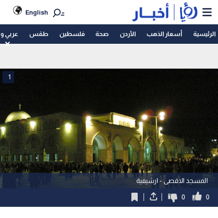
English
الرئيسية
أسعار الذهب
الأردن
صحة
فلسطين
طقس
عربي و
1
المسجد الاقصى - ارشيفية
0
0