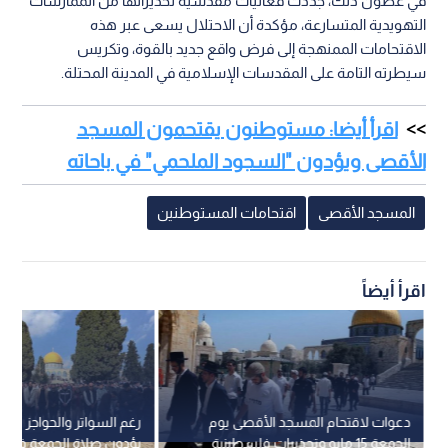
في غضون ذلك، جددت فعاليات مقدسية تحذيراتها من الممارسات
التهويدية المتسارعة، مؤكدة أن الاحتلال يسعى عبر هذه
الاقتحامات الممنهجة إلى فرض واقع جديد بالقوة، وتكريس
سيطرته التامة على المقدسات الإسلامية في المدينة المحتلة.
اقرأ أيضا: مستوطنون يقتحمون المسجد
الأقصى ويؤدون "السجود الملحمي" في باحاته
المسجد الأقصى
اقتحامات المستوطنين
اقرأ أيضاً
دعوات لاقتحام المسجد الأقصى يوم
رغم السواتر والحواجز .. ع
الجمعة 15 مايو وتحذيرات فلسطينية
يؤدون صلاة الجمعة في "