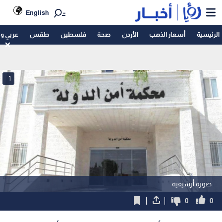
English
الرئيسية
أسعار الذهب
الأردن
صحة
فلسطين
طقس
عربي و
1
صورة أرشيفية
0
0