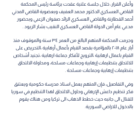
وأعلن القرار، خلال جلسة علنية عقدت برئاسة رئيس المحكمة
القاضي العسكري الدكتور محمد العفيف وبعضوية القاضي المدني
أحمد القطارنة والقاضي العسكري الرائد صفوان الزعبي وبحضور
مدعي عام أمن الدولة القاضي العسكري النقيب بشار الزيود .
وجرمت المحكمة المتهم البالغ من العمر ٣٤ سنة والموقوف منذ
أيار عام ٢٠١٨ بالمؤامرة بقصد القيام بأعمال أرهابية ،التحريض على
القيام باعمال ارهابية ،الترويج لأفكار جماعة ارهابية ،تجنيد أشخاص
للالتحاق بتنظيمات إرهابية وجماعات مسلحة، ومحاولة الالتحاق
بتنظيمات إرهابية وجماعات مسلحة .
وفي التفاصيل، فإن المتهم يعمل استاذ مدرسة حكومية ويعتنق
فكر تنظيم داعش الإرهابي وحاول الالتحاق لهذا التنظيم في سوريا
للقتال الى جانبه حيث خطط الذهاب الى تركيا ومن هناك يقوم
بالدخول للاراضي السورية.