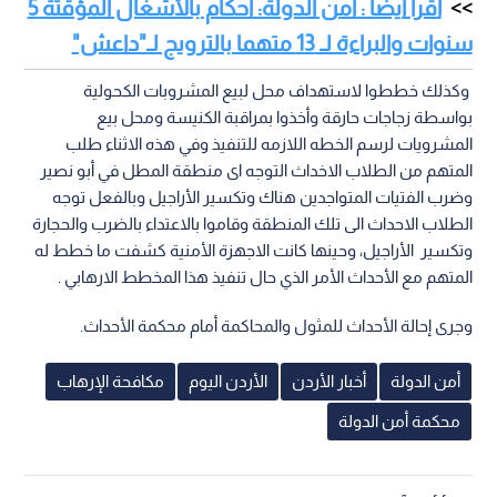
اقرأ أيضا : أمن الدولة: أحكام بالأشغال المؤقتة 5
سنوات والبراءة لـ 13 متهما بالترويج لـ"داعش"
وكذلك خططوا لاستهداف محل لبيع المشروبات الكحولية
بواسطة زجاجات حارقة وأخذوا بمراقبة الكنيسة ومحل بيع
المشرويات لرسم الخطه اللازمه للتنفيذ وفي هذه الاثناء طلب
المتهم من الطلاب الاخداث التوجه اى منطقة المطل في أبو نصير
وضرب الفتيات المتواجدين هناك وتكسير الأراجيل وبالفعل توجه
الطلاب الاحداث الى تلك المنطقة وقاموا بالاعتداء بالضرب والحجارة
وتكسير الأراجيل، وحينها كانت الاجهزة الأمنية كشفت ما خطط له
المتهم مع الأحداث الأمر الذي حال تنفيذ هذا المخطط الارهابي .
وجرى إحالة الأحداث للمثول والمحاكمة أمام محكمة الأحداث.
أمن الدولة
أخبار الأردن
الأردن اليوم
مكافحة الإرهاب
محكمة أمن الدولة