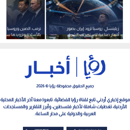
زيلينسكي: روسيا تزود إيران بصور
ترمب: الصين وروسيا لن تز
أقمار صناعية لاستهداف الشرق
بالأسلحة وتزويدها سيكون 
الأوسط
لهما
جميع الحقوق محفوظة رؤيا © 2026
موقع إخباري أردني تابع لقناة رؤيا الفضائية. تابعوا معنا آخر الأخبار المحلية
الأردنية، تغطيات شاملة لأخبار فلسطين، وأبرز التقارير والمستجدات
العربية والدولية على مدار الساعة.