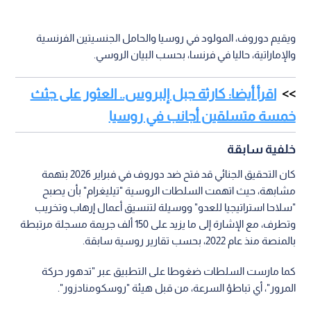
ويقيم دوروف، المولود في روسيا والحامل الجنسيتين الفرنسية
والإماراتية، حاليا في فرنسا، بحسب البيان الروسي.
اقرأ أيضا: كارثة جبل إلبروس.. العثور على جثث
خمسة متسلقين أجانب في روسيا
خلفية سابقة
كان التحقيق الجنائي قد فتح ضد دوروف في فبراير 2026 بتهمة
مشابهة، حيث اتهمت السلطات الروسية "تيليغرام" بأن يصبح
"سلاحا استراتيجيا للعدو" ووسيلة لتنسيق أعمال إرهاب وتخريب
وتطرف، مع الإشارة إلى ما يزيد على 150 ألف جريمة مسجلة مرتبطة
بالمنصة منذ عام 2022، بحسب تقارير روسية سابقة.
كما مارست السلطات ضغوطا على التطبيق عبر "تدهور حركة
المرور"، أي تباطؤ السرعة، من قبل هيئة "روسكومنادزور".