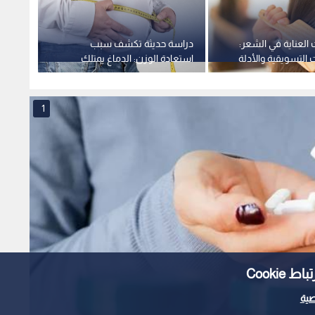
العناية في الشعر:
دراسة حديثة تكشف سبب
الأعلى
ت التسويقية والأدلة
استعادة الوزن: الدماغ يمتلك
تعزز ص
"ذاكرة بيولوجية" تقاوم الحمية
الفقر
1
Cooki
ية