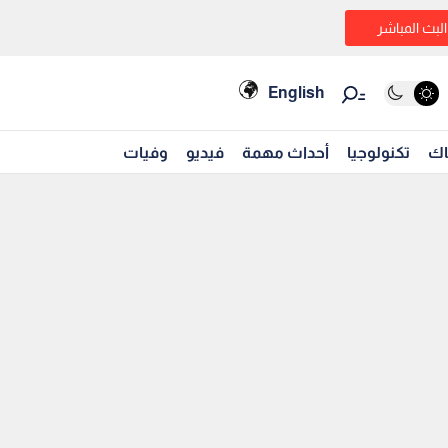
البث المباشر
English
اك
تكنولوجيا
أحداث مهمة
فيديو
وفيات