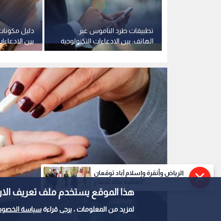
ون أمريكيون
تطبيقات طرد الناموس عبر
دليل مكونات 
 فيروسات
الهاتف: بين الادعاءات التكنولوجية
بين الادعاءا
ذكاء
وغياب الأدلة العلمية
العلمية
الرياض وأنقرة وإسلام آباد توقعان
"اتفاقية مكة للدفاع...
هذا الموقع يستخدم ملف تعريف الارتباط e
لمزيد من المعلومات ، يرجى قراءة
سياسة الخصوص