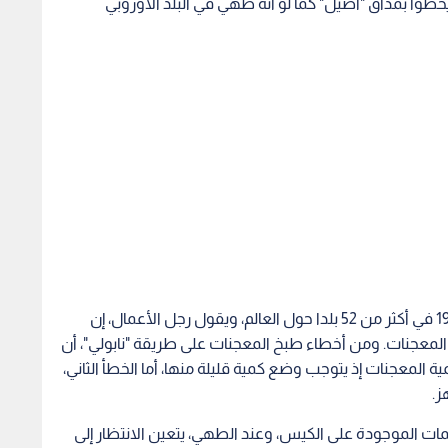
يحظوا بمذاق "أصيل" كما لو أنه طهي في البلد الأوروبي
وتقوم شركة "رانا" بإنتاج المعجنات وتسويقها منذ 1960 في أكثر من 52 بلدا حول العالم، ويقول رجل الأعمال، إن
لمعجنات. ومن أخطاء طبخ المعجنات على طريقة "نابولي"، أن
لمعجنات إذ يتوجب وضع كمية قليلة منها، أما الخطأ الثاني،
ز.
مات الموجودة على الكيس، وعند الطهي، يتعين الانتظار إلى