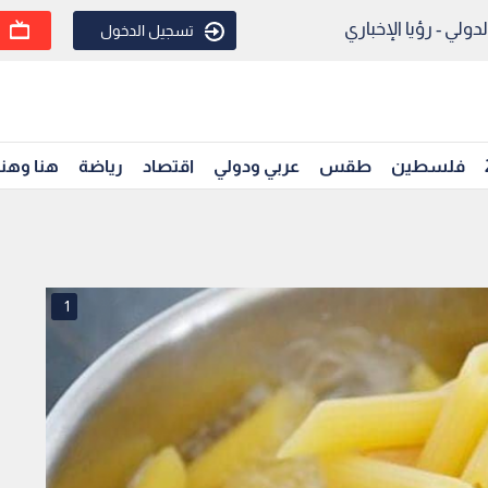
ولي - رؤيا الإخباري
تسجيل الدخول
فلسطين
طقس
عربي ودولي
اقتصاد
رياضة
هنا وهن
1