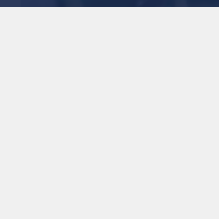
قي أم مجرد دعاية
1
x
0:00
حياة الـمعاصر وراء انخفاض مستواياته.