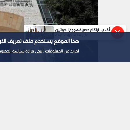
أ ف ب: ارتفاع حصيلة هجوم الحوثيين
على معسكرات تابعة...
هذا الموقع يستخدم ملف تعريف الارتباط e
لمزيد من المعلومات ، يرجى قراءة
سياسة الخصوص
البنك المركزي الأردني
0
0
البنك المركزي الأردني
الوهمية وعروض الروا