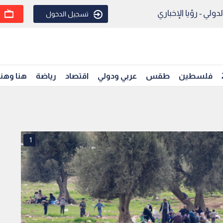
ولي - رؤيا الإخباري
تسجيل الدخول
فلسطين
طقس
عربي ودولي
اقتصاد
رياضة
هنا وهن
1