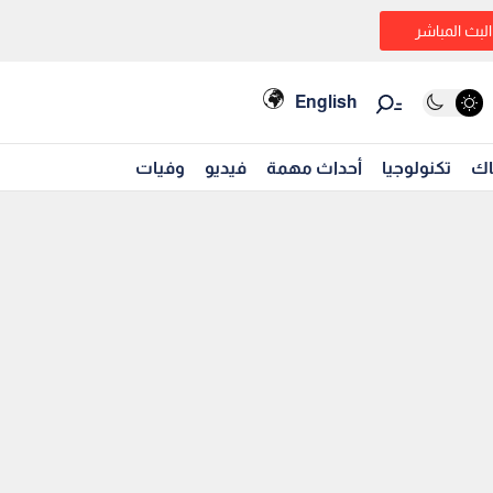
البث المباشر
English
اك
تكنولوجيا
أحداث مهمة
فيديو
وفيات