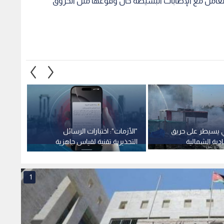
لتعامل مع الإصابات البسيطه حال وقوعها مثل الحروق
ي يسيطر على حريق
"الأزمات": اختبارات الرسائل
بدء إط
ادية الشمالية
التحذيرية تقنية لقياس جاهزية
التحذي
ذ الأشجار المجاورة
النظام وسرعة وصوله للمواطنين
المحم
1