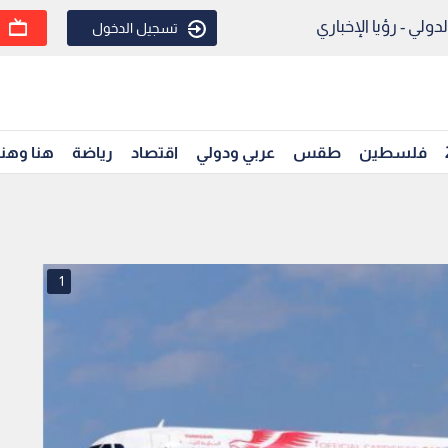
ولي - رؤيا الإخباري
تسجيل الدخول
فلسطين
طقس
عربي ودولي
اقتصاد
رياضة
هنا وهن
1