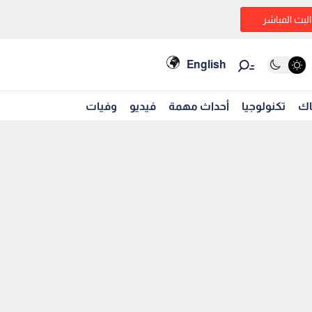
البث المباشر
English
اك
تكنولوجيا
أحداث مهمة
فيديو
وفيات