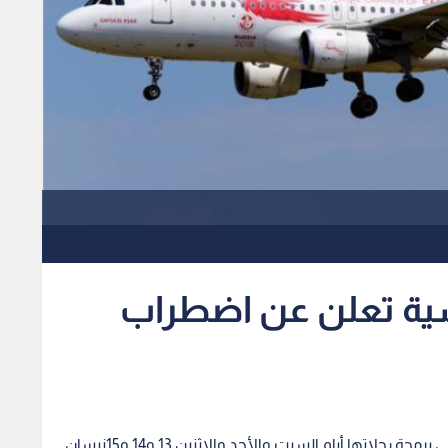
سية تعلن عن اضطراب
أعلنت شركة الخطوط التونسية تسجيل اضطرابات في برمجة رحلاتها أيام السبت والأحد والاثنين 13 و14 و15نيسان