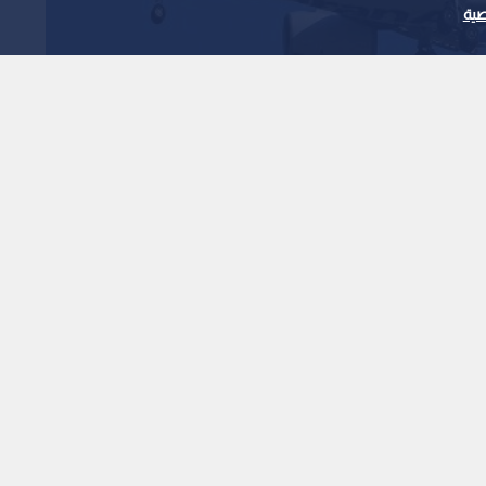
ية
ت على شركتي طيران
ا بالوقود
1
x
0:00