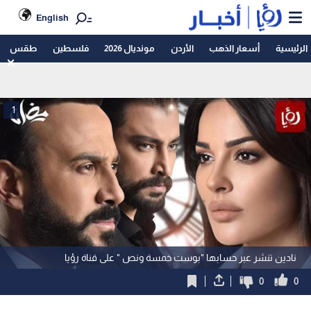
English
الرئيسية
أسعار الذهب
الأردن
مونديال 2026
فلسطين
طقس
1
نادين تنشر عبر حسابها "بوست خمسة ونص " على قناة رؤيا
0
0