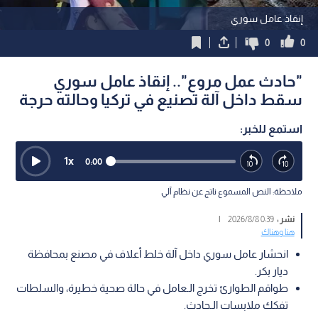
إنقاذ عامل سوري
0
0
"حادث عمل مروع".. إنقاذ عامل سوري
سقط داخل آلة تصنيع في تركيا وحالته حرجة
استمع للخبر:
1
x
0:00
ملاحظة: النص المسموع ناتج عن نظام آلي
نشر :
0:39 2026/8/8
|
هنا وهناك
انحشار عامل سوري داخل آلة خلط أعلاف في مصنع بمحافظة
ديار بكر.
طواقم الطوارئ تخرج الـعامل في حالة صحية خطيرة، والسلطات
تفكك ملابسات الـحادث.