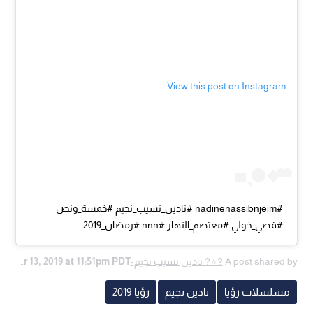
View this post on Instagram
#nadinenassibnjeim #نادين_نسيب_نجيم #خمسة_ونص
#قصي_خولي #معتصم_النهار #nnn #رمضان_2019
A post shared by
?⭐️? نادين نسيب نجيم-NNN
Apr 13, 2019 at 11:51pm PDT
 on
مسلسلات رؤيا
نادين نجيم
رؤيا 2019