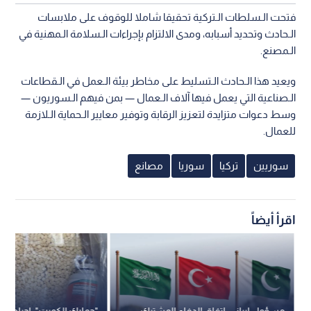
فتحت الـسلطات الـتركية تحقيقا شاملا للوقوف على ملابسات
الـحادث وتحديد أسبابه، ومدى الالتزام بإجراءات الـسلامة الـمهنية في
الـمصنع.
ويعيد هذا الـحادث الـتسليط على مخاطر بيئة الـعمل في الـقطاعات
الـصناعية التي يعمل فيها آلاف الـعمال — بمن فيهم الـسوريون —
وسط دعوات متزايدة لتعزيز الرقابة وتوفير معايير الـحماية الـلازمة
للعمال.
سوريين
تركيا
سوريا
مصانع
اقرأ أيضاً