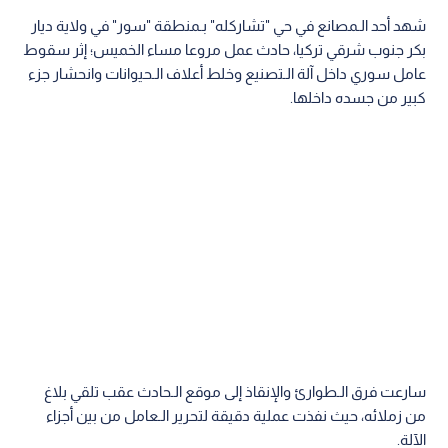
شهد أحد الـمصانع في حي "تشاركله" بـمنطقة "سور" في ولاية ديار
بكر جنوب شرقي تركيا، حادث عمل مروعا مساء الخميس؛ إثر سقوط
عامل سوري داخل آلة الـتصنيع وخلط أعلاف الـحيوانات وانحشار جزء
كبير من جسده داخلها.
سارعت فرق الـطوارئ والإنقاذ إلى موقع الـحادث عقب تلقي بلاغ
من زملائه، حيث نفذت عملية دقيقة لتحرير الـعامل من بين أجزاء
الآلة.