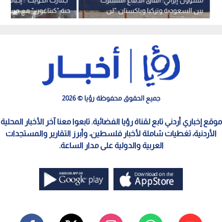
مسؤول إيراني: اتفاق الدفاع المشترك
بين السعودية وتركيا وباكستان "لن
حبة "كبتاغون" مع مسافر
يضمن أمنها"
سورية
جميع الحقوق محفوظة رؤيا © 2026
موقع إخباري أردني تابع لقناة رؤيا الفضائية. تابعوا معنا آخر الأخبار المحلية
الأردنية، تغطيات شاملة لأخبار فلسطين، وأبرز التقارير والمستجدات
العربية والدولية على مدار الساعة.