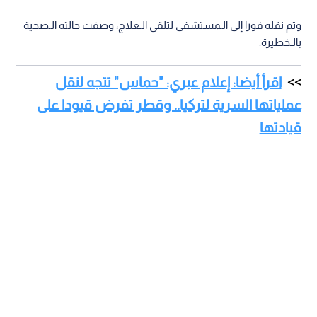
وتم نقله فورا إلى الـمستشفى لتلقي الـعلاج، وصفت حالته الـصحية
بالـخطيرة.
اقرأ أيضا: إعلام عبري: "حماس" تتجه لنقل
عملياتها السرية لتركيا.. وقطر تفرض قيودا على
قيادتها