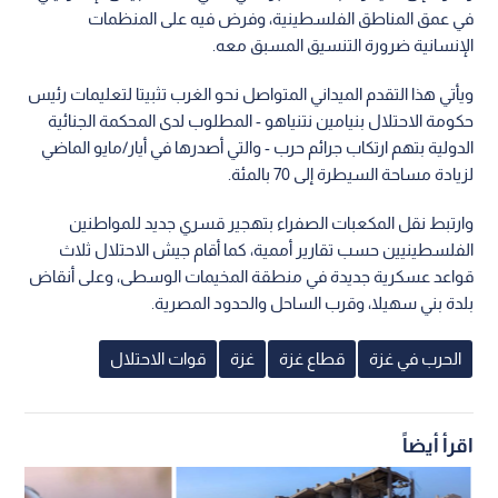
في عمق المناطق الفلسطينية، وفرض فيه على المنظمات
الإنسانية ضرورة التنسيق المسبق معه.
ويأتي هذا التقدم الميداني المتواصل نحو الغرب تثبيتا لتعليمات رئيس
حكومة الاحتلال بنيامين نتنياهو - المطلوب لدى المحكمة الجنائية
الدولية بتهم ارتكاب جرائم حرب - والتي أصدرها في أيار/مايو الماضي
لزيادة مساحة السيطرة إلى 70 بالمئة.
وارتبط نقل المكعبات الصفراء بتهجير قسري جديد للمواطنين
الفلسطينيين حسب تقارير أممية، كما أقام جيش الاحتلال ثلاث
قواعد عسكرية جديدة في منطقة المخيمات الوسطى، وعلى أنقاض
بلدة بني سهيلا، وقرب الساحل والحدود المصرية.
الحرب في غزة
قطاع غزة
غزة
قوات الاحتلال
اقرأ أيضاً