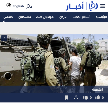
English
الرئيسية
أسعار الذهب
الأردن
مونديال 2026
فلسطين
طقس
1
ارشيفية
0
0