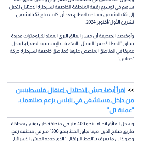
ساهم في توسيع رقعة المنطقة الخاضعة لسيطرة الاحتلال لتصل
إلى 65 بالمئة من مساحة القطاع، بعد أن كانت تبلغ 53 بالمئة في
تشرين الأول/أكتوبر 2024.
وأوضحت الصحيفة أن مسار العائق البري الممتد لكيلومترات عديدة
يتجاوز "الخط الأصفر" الممثل بالمكعبات الإسمنتية الصفراء، ليدخل
عميقا في المناطق المنصص عليها كمناطق خاضعة لسيطرة حركة
"حماس".
اقرأ أيضا: جيش الاحتلال: اعتقال فلسطينيين
من داخل مستشفى في نابلس بزعم صلتهما بـ
"عملية تل"
وسجل العائق انحرافا بنحو 400 متر في منطقة خان يونس بمحاذاة
طريق صلاح الدين، فيما تجاوز الخط بنحو 1300 متر في منطقة رفح،
وصولا إلى ما يعرف بـ"الخط البرتقالي" الذي حدده الجيش الإسرائيلي