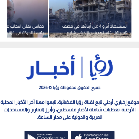
استشهاد أم و 4 من أبنائها في قصف
حماس تعلن انتخاب علي ا
"إسرائيلي" استهدف منزلا في شارع
رئيسا للحركة في غزة وزاهر
الثلاثيني بغزة
للضفة الغربية
جميع الحقوق محفوظة رؤيا © 2026
موقع إخباري أردني تابع لقناة رؤيا الفضائية. تابعوا معنا آخر الأخبار المحلية
الأردنية، تغطيات شاملة لأخبار فلسطين، وأبرز التقارير والمستجدات
العربية والدولية على مدار الساعة.