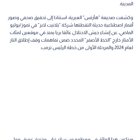
المدينة.
وكشفت صحيفة "هآرتس" العبرية، استنادا إلى تحقيق صحفي وصور
أقمار اصطناعية حديثة التقطتها شركة "بلانيت لابز" في تموز/يوليو
الماضي، عن إنشاء جيش الاحتلال عائقا بريا يمتد في موقعين لمئات
الأمتار خارج "الخط الأصفر" المحدد ضمن تفاهمات وقف إطلاق النار
لعام 2024 والمرحلة الأولى من خطة الرئيس ترمب.
ويتكون هذا العائق في معظمه من ساتر ترابي وخندق عميق، مما