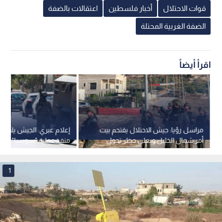
قوات الاحتلال
أخبار فلسطين
اعتقالات بالضفة
الضفة الغربية المحتلة
اقرأ أيضاً
مراسل رؤيا: جيش الاحتلال يقتحم بيت
إعلام عبري: الجيش يلقي 
أمر شمال الخليل ويعلن حظر تجول
منفذ عملية "سوسيا" بالضف
لمدة 48 ساعة.. فيديو
1