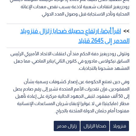
رودريغيز انتقادات شعبية لاذعة بسبب نقص معدات الإغاثة
المحلية وتأخر الاستجابة قبل وصول المدد الدولي.
اقرأ أيضا: ارتفاع حصيلة ضحايا زلزال فنزويلا
المدمر إلى 2645 قتيلا
وتتولى رودريغيز دفة الحكم منذ أن اعتقلت الاتحاد الأميركي الرئيس
السابق نيكولاس مادورو في كانون الثاني/يناير الماضي، مما جعل
المشهد مشحونا بالتجاذبات.
وفي حين تمتنع الحكومة عن إصدار كشوفات رسمية بشأن
المفقودين، فإن تقديرات الأمم المتحدة تشير إلى رقم صادم يصل
إلى 50 ألف مفقود، لتبقى الجهود الحالية مركزة على إعادة تأهيل
مطار (مايكيتيا) في لا غوايرا لإبقاء شريان المساعدات الإنسانية
مفتوحا أمام جثمان الدولة المثخنة بالجراح.
فنزويلا
ضحايا الزلزال
زلزال مدمر