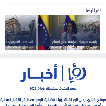
اقرأ أيضاً
رئيسة فنزويلا المؤقتة تعلن ارتفاع
السلطات الفنزويلية تعلن
قتلى الزلزالين إلى 2595 وتؤكد استمرار
مسؤولي بلدة لاجوايرا وت
عمليات الإنقاذ
إعادة إعمار بـ 200 مليون دولار
جميع الحقوق محفوظة رؤيا © 2026
موقع إخباري أردني تابع لقناة رؤيا الفضائية. تابعوا معنا آخر الأخبار المحلية
الأردنية، تغطيات شاملة لأخبار فلسطين، وأبرز التقارير والمستجدات