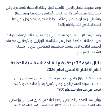
ومع هبوط منحنى الأمل، تتأهب فرق الإنقاذ الأجنبية للمغادرة، وفي
مقدمتها بعثات أميركا (من لوس أنجليس، فلوريدا، وفيرجينيا)
وتشيلي، رغم أن عناصر الإغاثة سجلوا معجزة بإنقاذ رجل بقي حيا
تحت الأنقاض لثمانية أيام راقدة.
وقد كرمت الرئيسة المؤقتة، ديلسي رودريغيز، بعثات الإنقاذ الدولية
من المملكة المتحدة، قطر، فرنسا، الهند، البرازيل، والأرجنتين، مع منح
أوسمة لكلاب الأثر، مثمنة موقفهم التضامني الذي لن ينساه
الشعب الفنزويلي.
زلزال بقوة 7.5 درجة يضع القيادة السياسية الجديدة
أمام الاختبار الأقسى لعام 2026
يصنف هذا الزلزال الذي بلغت قوته 7.5 درجة على مقياس ريختر
-بحسب هيئة المسح الجيولوجي الأمريكية- بأنه الأعنف والأشد
تدميرا في فنزويلا منذ عام 1900.
ويأتي هذا الانفجار الطبيعي ليضع البلاد في مأزق سياسي وإنساني
بالغ التعقيد خلال صيف عام 2026؛ إذ تواجه الرئيسة المؤقتة ديلسي