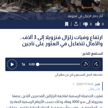
آثار دمار الزلزال في فنزويلا
0
0
ارتفاع وفيات زلزال فنزويلا إلى 3 آلاف..
والآمال تتضاءل في العثور على ناجين
استمع للخبر:
1
x
0:00
ملاحظة: النص المسموع ناتج عن نظام آلي
نشر :
14:24 2026/7/5
|
عربي دولي
قفزت الحصيلة الرسمية لفاجعة الزلزالين المدمرين اللذين عصفا
بفنزويلا إلى نحو 3000 وفاة، وذلك حسب الأرقام الرسمية الصادرة
عن الحكومة، في وقت بدأت فيه فرق الإنقاذ الدولية تقليص عمليات