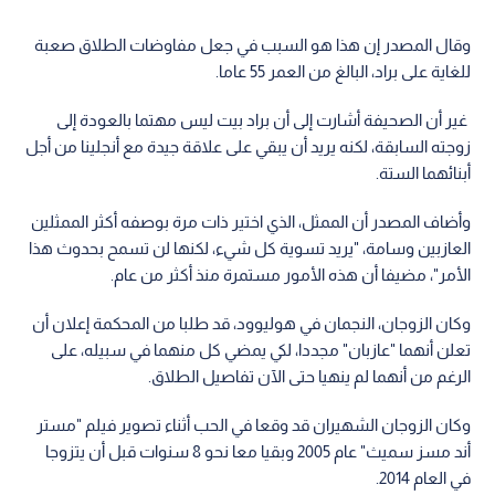
وقال المصدر إن هذا هو السبب في جعل مفاوضات الطلاق صعبة
للغاية على براد، البالغ من العمر 55 عاما.
غير أن الصحيفة أشارت إلى أن براد بيت ليس مهتما بالعودة إلى
زوجته السابقة، لكنه يريد أن يبقي على علاقة جيدة مع أنجلينا من أجل
أبنائهما الستة.
وأضاف المصدر أن الممثل، الذي اختير ذات مرة بوصفه أكثر الممثلين
العازبين وسامة، "يريد تسوية كل شيء، لكنها لن تسمح بحدوث هذا
الأمر"، مضيفا أن هذه الأمور مستمرة منذ أكثر من عام.
وكان الزوجان، النجمان في هوليوود، قد طلبا من المحكمة إعلان أن
تعلن أنهما "عازبان" مجددا، لكي يمضي كل منهما في سبيله، على
الرغم من أنهما لم ينهيا حتى الآن تفاصيل الطلاق.
وكان الزوجان الشهيران قد وقعا في الحب أثناء تصوير فيلم "مستر
أند مسز سميث" عام 2005 وبقيا معا نحو 8 سنوات قبل أن يتزوجا
في العام 2014.