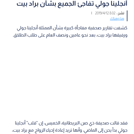
أنجلينا جولي تفاجئ الجميع بشأن براد بيت
نشر :
8:02 2019/4/12
|
هنا وهناك
كشفت تقارير صحفية مفاجأة كبيرة بشأن الممثلة أنجلينا جولي
ورفيقها براد بيت، بعد نحو عامين ونصف العام على طلب الطلاق.
فقد قالت صحيفة ذي صن البريطانية، الخميس، إن "قلب" أنجلينا
جولي بدأ يحن إلى الماضي، وأنها تريد إعادة إحياء الزواج مع براد بيت،