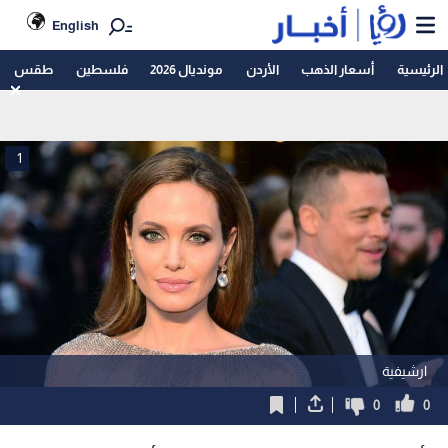
English
الرئيسية
أسعار الذهب
الأردن
مونديال 2026
فلسطين
طقس
1
ارشيفية
0
0