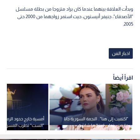
وبدأت العلاقة بينهما عندما كان براد متزوجا من بطلة مسلسل
"الأصدقاء"، جنيفر أنيستون، حيث استمر زواجهما من 2000 حتى
2005.
اخبار الفن
اقرأ أيضاً
"اكتفيت إلى هنا".. النجمة السورية دانا
أمسية خارج حدود الزمن.. 
مارديني تعلن اعتزالها شاشة
"الست" تطرب المسرح الج
التلفزيون
وتخطف قلوب الأردنيين