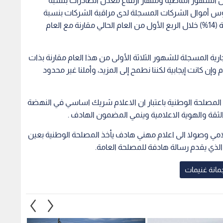
علامي وصولا الى اعلام مهني هادف يأخذ المصلحة الوطنية بعين
لذي يقدم رسالة هادفة للمصلحة العامة.
مانة غنيمات
ف اجتماعا وزاريا
الأردن يعزي اليابان بضحايا الزلزال
يعرب ا
هة السياسات
الذي ضرب مناطق فيها
الألبس
اربعاء
الأمري
مسبو
1