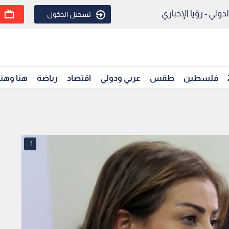
ولي - رؤيا الإخباري
تسجيل الدخول
فلسطين
طقس
عربي ودولي
اقتصاد
رياضة
هنا وهن
1