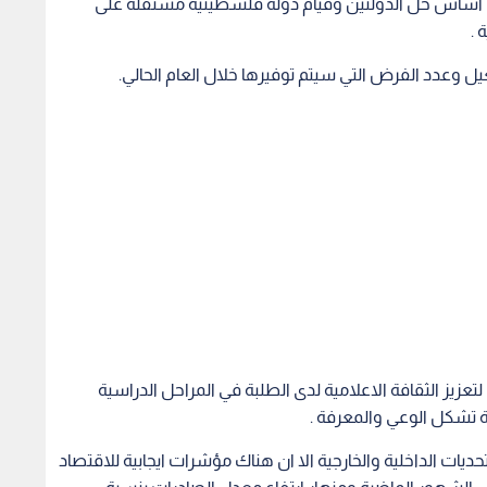
عزيز الثقافة الاعلامية لدى الطلبة في المراحل الدراسية
 تشكل الوعي والمعرفة .
يات الداخلية والخارجية الا ان هناك مؤشرات ايجابية للاقتصاد
ل الشهور الماضية ومنهار ارتفاع معدل الصادرات بنسبة
 رؤوس أموال الشركات المسجلة لدى مراقبة الشركات بنسبة
(34%) اضافة إلى زيادة عدد المؤسسات الفردية بنسبة (14%) خلال الربع الأول من العام الحالي مقارنة مع العام
ارية المسجلة للشهور الثلاثة الأولى من هذا العام مقارنة بذات
بة (24%) وان هذه الأرقام وإن كانت إيجابية لكننا نطمح إلى المزيد، وأملنا غير محدود
ي المصلحة الوطنية باعتبار ان الاعلام شريك اساسي في النهضة
الثقة والهوية الاعلامية وينمي المضمون الهادف .