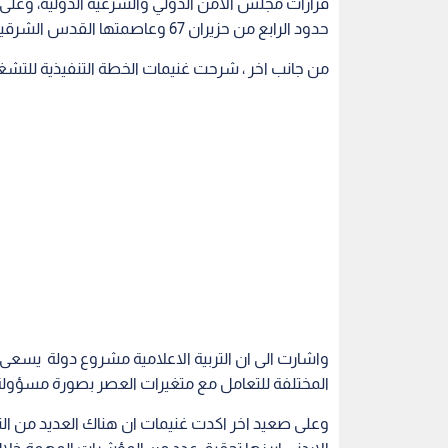
واشارت الى ان التربية الاعلامية مشروع دولة يسعى لت
المختلفة للتعامل مع متغيرات العصر بصورة مسؤولة
وعلى صعيد اخر اكدت غنيمات ان هناك العديد من التحد
الاردني ابرزها تحقيق عدد من المؤشرات المهمة خلا
(13.6%) خلال شهر كانون ثاني الماضي وزيادة في
السابق.
ومن بين المؤشرات الإيجابية ارتفاع عدد العلامات التج
الفترة من العام الماضي بنس
وجهودنا لن تتوقف.
واكد متحدثون اهمية توحيد استراتيجية اعلامية تراع
، والعمل على تدعيم منصات الاعلام المهني بما يبني 