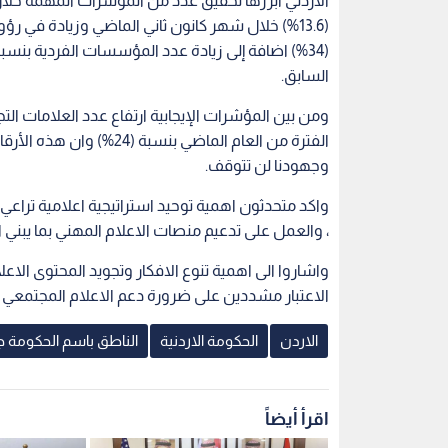
واشاروا الى اهمية تنوع الافكار وتجويد المحتوى الا
الاعتبار مشددين على ضرورة دعم الاعلام المجتمعي ا
الاردن
الحكومة الاردنية
الناطق باسم الحكومة ج
اقرأ أيضاً
ميليشيا الحوثي
الأردن والولايات المتحدة يوقعان
الأردن يستضي
ضامنه المطلق
اتفاقية تعاون استراتيجي بقيمة
عربيا لمواج
354.6 مليون دولار
الإسرائيلية ال