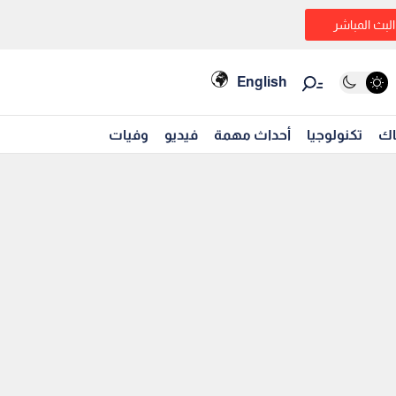
البث المباشر
English
اك
تكنولوجيا
أحداث مهمة
فيديو
وفيات