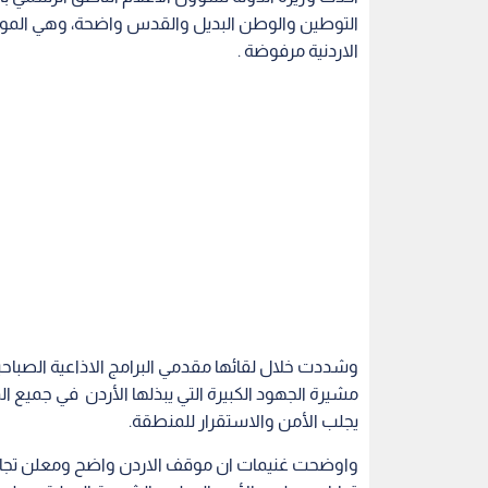
التوطين والوطن البديل والقدس واضحة، وهي الموقف
الاردنية مرفوضة .
وشددت خلال لقائها مقدمي البرامج الاذاعية الصباحي
مشيرة الجهود الكبيرة التي يبذلها الأردن في جميع ال
يجلب الأمن والاستقرار للمنطقة.
واوضحت غنيمات ان موقف الاردن واضح ومعلن تجاه
قرارات مجلس الأمن الدولي والشرعية الدولية، وعل
حدود الرابع من حزيران 67 وعاصمتها القدس الشرقية .
من جانب اخر ، شرحت غنيمات الخطة التنفيذية للتشغي