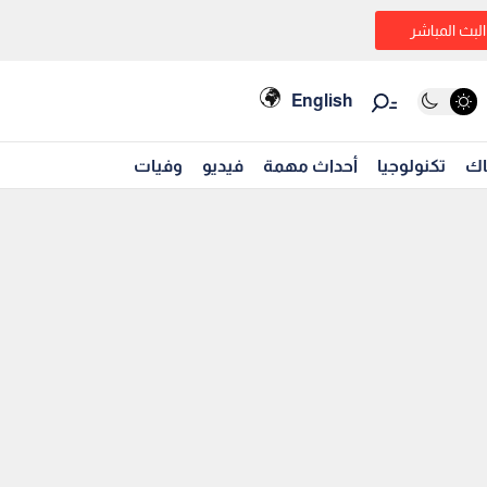
البث المباشر
English
اك
تكنولوجيا
أحداث مهمة
فيديو
وفيات