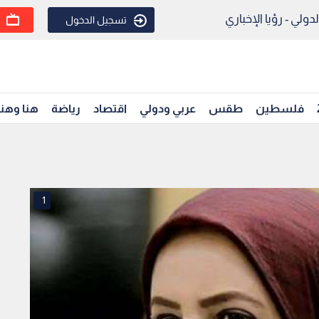
ولي - رؤيا الإخباري
تسجيل الدخول
فلسطين
طقس
عربي ودولي
اقتصاد
رياضة
هنا وهن
1