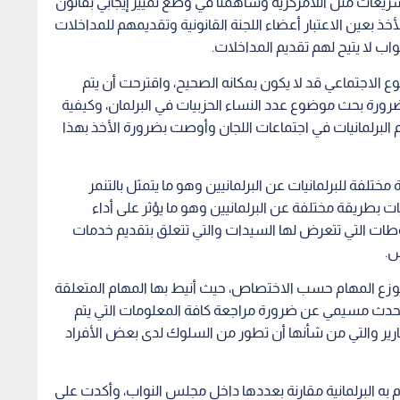
 تشريعات مثل اللامركزية وساهمنا في وضع تمييز إيجابي بقانون
لأخذ بعين الاعتبار أعضاء اللجنة القانونية وتقديمهم للمداخلات
اب لا يتيح لهم تقديم المداخلات.
الاجتماعي قد لا يكون بمكانه الصحيح، واقترحت أن يتم
رة بحث موضوع عدد النساء الحزبيات في البرلمان، وكيفية
 البرلمانيات في اجتماعات اللجان وأوصت بضرورة الأخذ بهذا
ختلفة للبرلمانيات عن البرلمانيين وهو ما يتمثل بالتنمر
ات بطريقة مختلفة عن البرلمانيين وهو ما يؤثر على أداء
غوطات التي تتعرض لها السيدات والتي تتعلق بتقديم خدمات
س.
توزع المهام حسب الاختصاص، حيث أنيط بها المهام المتعلقة
 تحدث مسيمي عن ضرورة مراجعة كافة المعلومات التي يتم
ير والتي من شأنها أن تطور من السلوك لدى بعض الأفراد
وم به البرلمانية مقارنة بعددها داخل مجلس النواب، وأكدت على