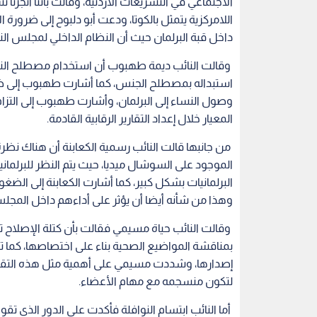
الاجتماعي في التشريعات الأردنية، وقالت بأننا أنجزنا
اللامركزية يتمثل بالكوتا، ودعت أبو دلبوح إلى ضرورة ا
داخل قبة البرلمان حيث أن النظام الداخلي لمجلس النو
وقالت النائب ديمة طهبوب أن استخدام مصطلح النوع 
استبداله بمصطلح الجنس، كما أشارت طهبوب إلى ضرو
وصول النساء إلى البرلمان، وأشارت طهبوب إلى التزام
المعيار خلال إعداد التقارير الرقابية القادمة.
من جانبها قالت النائب رسمية الكعابنة أن هناك نظرة م
الموجود على السوشال ميديا، حيث يتم النظر للبرلماني
البرلمانيات بشكل كبير، كما أشارت الكعابنة إلى الض
وهذا من شأنه أيضا أن يؤثر على أداءهم داخل المجل
وقالت النائب حياة مسيمي فقالت بأن كتلة الإصلاح 
بمناقشة المواضيع الصحية بناء على اختصاصها، كما
إصدارها، وشددت مسيمي على أهمية مثل هذه التقار
لتكون منسجمه مع مهام الأعضاء.
أما النائب ابتسام النوافلة فأكدت على الدور الذي تق