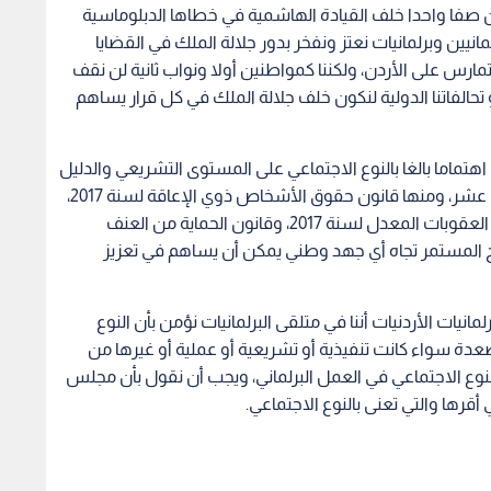
 صفا واحدا خلف القيادة الهاشمية في خطاها الدبلوماسية
انيين وبرلمانيات نعتز ونفخر بدور جلالة الملك في القضايا
تمارس على الأردن، ولكننا كمواطنين أولا ونواب ثانية لن نقف
تحالفاتنا الدولية لنكون خلف جلالة الملك في كل قرار يساهم
تماما بالغا بالنوع الاجتماعي على المستوى التشريعي والدليل
على ذلك التشريعات التي أقرها مجلس النواب الثامن عشر، ومنها قانون حقوق الأشخاص ذوي الإعاقة لسنة 2017،
و وقانون التقاعد المدني المعدل لسنة 2017، وقانون العقوبات المعدل لسنة 2017، وقانون الحماية من العنف
 على الانفتاح المستمر تجاه أي جهد وطني يمكن أن يساهم في تعزيز
انيات الأردنيات أننا في متلقى البرلمانيات نؤمن بأن النوع
عدة سواء كانت تنفيذية أو تشريعية أو عملية أو غيرها من
النوع الاجتماعي في العمل البرلماني، ويجب أن نقول بأن مجلس
 أقرها والتي تعنى بالنوع الاجتماعي.