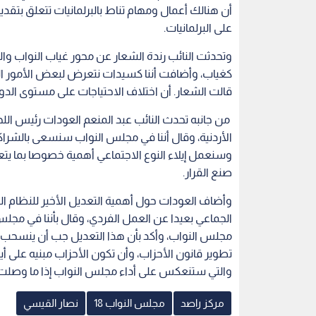
أن هنالك أعمال ومهام تناط بالبرلمانيات تتعلق بت
على البرلمانيات.
وتحدثت النائب رندة الشعار عن محور غياب النواب وال
كغياب، وأضافت أننا كسيدات نتعرض لبعض الأمور الخار
قالت الشعار. أن اختلاف الاحتياجات على مستوى الدوا
من جانبه تحدث النائب عبد المنعم العودات رئيس الل
الأردنية، وقال أننا في مجلس النواب سنسعى بالشراك
وسنعمل إيلاء النوع الاجتماعي أهمية خصوصا بما يتع
صنع القرار.
وأضاف العودات حول أهمية التعديل الأخير للنظام
الجماعي بعيدا عن العمل الفردي، وقال بأننا في م
مجلس النواب، وأكد بأن هذا التعديل جب أن ينسحب ع
تطوير قانون الأحزاب، وأن تكون الأحزاب مبنيه على
والتي ستنعكس على أداء مجلس النواب إذا ما وصلت 
مركز راصد
مجلس النواب 18
نصار القيسي