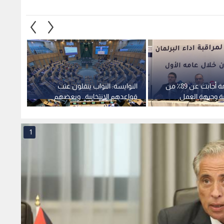
راصد: الحكومة أجابت عن 89٪ من
النوايسة: النواب ينقلون عتب
بية وجبهة العمل
قواعدهم الانتخابية.. وبعضهم
الواسط
قل غيابا في المجلس
يتأثر بالمصالح والخدمات.. فيديو
وتضعف
1