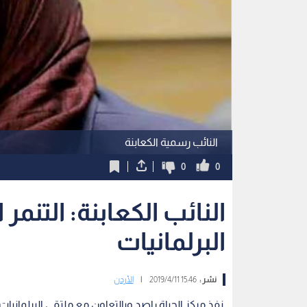
النائب رسمية الكعابنة
0
0
النائب الكعابنة: التنمر 
البرلمانيات
نشر :
15:46 2019/4/11
|
الأردن
نفذ مركز الحياة راصد وبالتعاون مع ملتقى البرلماني