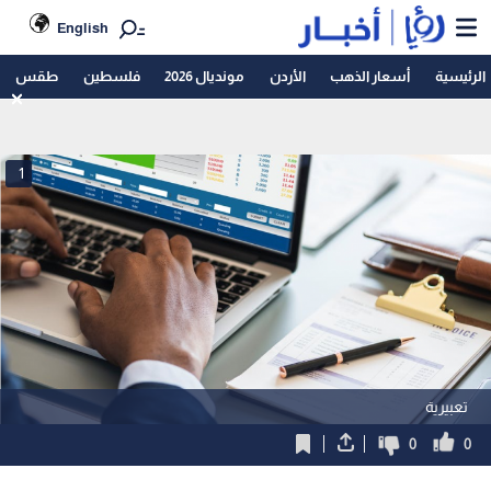
English
الرئيسية
أسعار الذهب
الأردن
مونديال 2026
فلسطين
طقس
1
تعبيرية
0
0