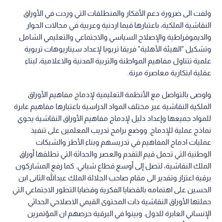
ولفت الى ضرورة دعم الأفكار والمنطلقات التي وردت في الأوراق
النقاشية الملكية، باعتبارها قيما اردنية وعربية في مجالات الحوار
والديموقراطية والإصلاح السياسي والاجتماعي والتعليمي الشامل
وتشكيل "الهيئة الأهلية" فريقا تربويا لإعداد سيناريوهات تربوية
علمية تتناول مفاهيم المواطنة والتربية المدنية والاعلامية، لبناء
عقلية ابتكارية معاصرة مرنة.
واوصى بالتواصل مع الأنظمة التعليمية لإدماج مفاهيم الأوراق
الملكية النقاشية عبر مختلف المواد الدراسية باعتبارها مفاهيم عابرة
للمواد جميعها وإعداد دليل لإدماج مفاهيم الأوراق النقاشية يحوي
نماذج عملية للإدماج. ووضع برامج تدريب المعلمين على تنفيذ
عمليات ادماج المفاهيم في تدريسهم وبناء الأطر والشبكات
الوطنية التي تحمل قيم التقدم والعصر والحداثة التي تطلقها أوراق
الملك النقاشية، لتصل إلى أوسع قطاع شبابي. كما رفع المشاركون
برقية اعتزاز وتقدير الى مقام صاحب الجلالة الملك عبدالله الثانى ابن
الحسين على اهتمامه بالقضايا الفكرية وقضايا التطور الاجتماعي التي
حملتها الأوراق النقاشية ذات المحتوى القيمي الاصلاحي الحداثي
الإنساني العابرة للدول. وبينوا في البرقية حرصهم ان المؤتمرين