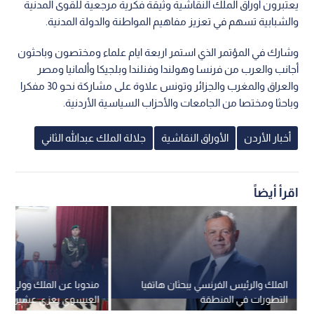
يعتبرون أوراق الملك النقاشية وثيقة فكرية مرجعية للقوى المدنية
والشبابية تسهم في تعزيز مفاهيم المواطنة والدولة المدنية.
وشارك في المؤتمر الذي استمر اربعة ايام علماء ومختصون وباحثون
أجانب والعرب من فرنسا وهولندا وفنلندا وبلجيكا وألمانيا ومصر
والعراق والمغرب والجزائر وتونس علاوة على مشاركة نحو 30 مفكرا
وباحثا ومختصا من الجامعات والأحزاب السياسية الأردنية.
أخبار الأردن
الأوراق النقاشية
جلالة الملك عبدالله الثاني
اقرأ أيضاً
الملك والرئيس الفرنسي يبحثان هاتفيا
مندوبا عن الملك وولي الع
التطورات في المنطقة
العيسوي يعزي عشيرة الق