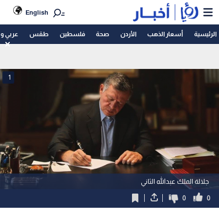
English
الرئيسية
أسعار الذهب
الأردن
صحة
فلسطين
طقس
عربي و
1
جلالة الملك عبدالله الثاني
0
0