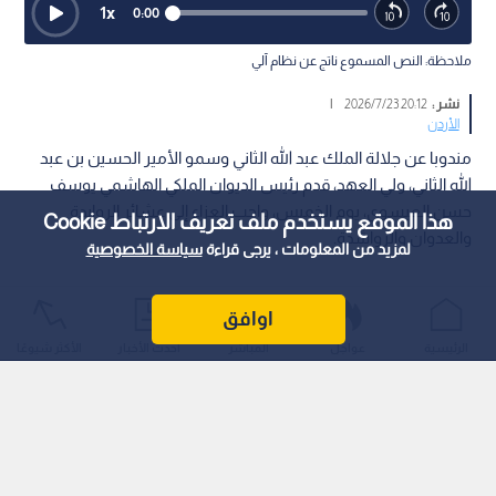
1
x
0:00
ملاحظة: النص المسموع ناتج عن نظام آلي
نشر :
20:12 2026/7/23
|
الأردن
مندوبا عن جلالة الملك عبد الله الثاني وسمو الأمير الحسين بن عبد
الله الثاني، ولي العهد، قدم رئيس الديوان الملكي الهاشمي يوسف
حسن العيسوي، يوم الخميس، واجب العزاء إلى عشائر الروابدة
هذا الموقع يستخدم ملف تعريف الارتباط Cookie
والعدوان والرواشدة.
لمزيد من المعلومات ، يرجى قراءة
سياسة الخصوصية
اوافق
الرئيسية
عواجل
المباشر
أحدث الأخبار
الأكثر شيوعًا