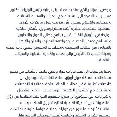
واوصى المؤتمر الذي عقد بجامعة البترا برعاية رئيس الوزراء الدكتور
عمر الرزاز، بالدعوة الى التشبيك مع الاحزاب والهيئات الشبابية
والصحافة والإعلام لعقد ورش تدريبية حول مرتكزات الأوراق
النقاشية تستهدف عشرة آلاف مشاركوتحويل الأفكار الملكية
الواردة في الأوراق النقاشية الى برنامج وطني للحوار والتعاون
والتسامح وقبول المختلف ومواجهة التطرف والغلو والارهاب
بالتعاون مع الجهات المختصة ومنظمات المجتمع المدني ذات الصلة
وهيئة شباب كلنا الأردن والجامعات والأندية الشبابية والهيئات
الثقافية.
ودعا بتوصياته الى عقد ندوات حوار وطني خاصة بالشباب في جميع
محافظات المملكة حول أوراق الملك النقاشية، للوصول الى
خلاصات تطبيقية في مجالات الحياة العامة. ومتابعة التوصيات
والتشبيك مع "مشروع النهضة" للوقوف على كافة التفاصيل
والاجراءات التي ستؤدي الى تعزيز مفهوم المواطنة انطلاقا من رؤى
الملك وتشكيل "الهيئة الأهلية لمتابعة أوراق الملك عبد الله
النقاشية" لرصد ما يدور من حوارات وطنية حولها. وتوثيق نقاشات
المجتمع للأوراق الملكية ومتابعة تنفيذ التوصيات الخاصة بها.