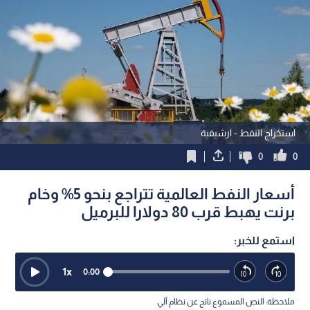
استخراج النفط - ارشيفية
0
0
أسعار النفط العالمية تتراجع بنحو 5% وخام
برنت يهبط قرب 80 دولارا للبرميل
استمع للخبر:
1
x
0:00
ملاحظة: النص المسموع ناتج عن نظام آلي