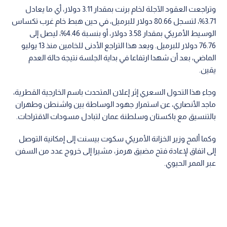
وتراجعت العقود الآجلة لخام برنت بمقدار 3.11 دولار، أي ما يعادل
3.71%، لتسجل 80.66 دولار للبرميل، في حين هبط خام غرب تكساس
الوسيط الأمريكي بمقدار 3.58 دولار، أو بنسبة 4.46%، ليصل إلى
76.76 دولار للبرميل. ويعد هذا التراجع الأدنى للخامين منذ 13 يوليو
الماضي، بعد أن شهدا ارتفاعا في بداية الجلسة نتيجة حالة العدم
يقين.
وجاء هذا التحول السعري إثر إعلان المتحدث باسم الخارجية القطرية،
ماجد الأنصاري، عن استمرار جهود الوساطة بين واشنطن وطهران
بالتنسيق مع باكستان وسلطنة عمان لتبادل مسودات الاقتراحات.
وكما ألمح وزير الخزانة الأمريكي سكوت بيسنت إلى إمكانية التوصل
إلى اتفاق لإعادة فتح مضيق هرمز، مشيرا إلى خروج عدد من السفن
عبر الممر الحيوي.