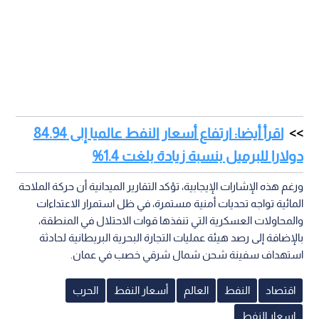
اقرأ أيضا: ارتفاع أسعار النفط عالميا إلى 84.94
دولارا للبرميل بنسبة زيادة بلغت 1.4%
ورغم هذه الإشارات الإيجابية، تؤكد التقارير الميدانية أن حركة الملاحة
المائية تواجه تحديات أمنية مستمرة، في ظل استمرار الاعتداءات
والمحاولات العسكرية التي تنفذها قوات الاحتلال في المنطقة،
بالإضافة إلى رصد هيئة عمليات التجارة البحرية البريطانية لحادثة
استهداف سفينة شحن شمال شرقي خصب في عمان.
اقتصاد
النفط
العالم
أسعار النفط
الحرب
اسعار النفط