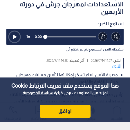
الاستعدادات لمهرجان جرش في دورته
الأربعين
استمع للخبر:
1
x
0:00
ملاحظة: النص المسموع ناتج عن نظام آلي
نشر :
14:37 2026/7/14
|
آخر تحديث :
14:38 2026/7/14
الأردن
مديرية الأمن العام تسخر إمكاناتها لتأمين فعاليات مهرجان
جرش للثقافة والفنون.
هذا الموقع يستخدم ملف تعريف الارتباط Cookie
لمزيد من المعلومات ، يرجى قراءة
سياسة الخصوصية
ترأس مدير الأمن العام اللواء الدكتور عبيدالله المعايطة، يوم الثلاثاء،
اجتماعا أمنيا في مبنى المديرية، بحضور عدد من كبار ضباط الأمن
العام، للاطلاع على الخطط الأمنية والمرورية الخاصة بمهرجان جرش
اوافق
للثقافة والفنون في دورته الأربعين، والوقوف على مستوى
الرئيسية
عواجل
المباشر
أحدث الأخبار
الأكثر شيوعًا
الجاهزية العملياتية واللوجستية، بما يضمن إنجاح فعاليات المهرجان
وتأمينها وفق أعلى المعايير.