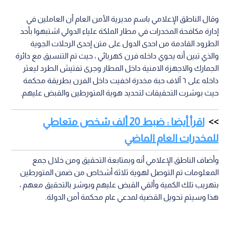
وقال الناطق الإعلامي باسم مديرية الأمن العام أن العاملين في
إدارة مكافحة المخدرات في مطار الملكة علياء الدولي اشتبهوا بأحد
الطرود القادمة من احدى الدول على متن إحدى الرحلات الجوية
والذي تبين أنه يحوي داخله فرن كهربائي ، حيث تم التنسيق مع دائرة
الجمارك والاجهزة الامنية داخل المطار وجرى تفتيش الطرد ليعثر
داخله على ٦ آلاف حبة مخدرة اخفيت داخل الفرن بطريقة محكمة
حيث بوشرت التحقيقات لتحديد هوية المتورطين والقبض عليهم.
اقرأ أيضا : ضبط 20 ألف شخص متعاطي
للمخدرات العام الماضي
وأضاف الناطق الإعلامي أنه وبمتابعة التحقيق ومن خلال جمع
المعلومات تم التوصل لهوية ثلاثة أشخاص من ضمن المتورطين
بتهريب تلك الكمية وألقي القبض عليهم وبوشر بالتحقيق معهم ،
هذا وسيتم تحويل القضية لمدعي عام محكمة أمن الدولة.