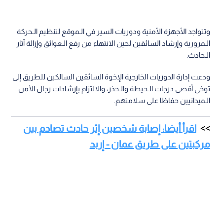
وتتواجد الأجهزة الأمنية ودوريات السير في الـموقع لتنظيم الـحركة
الـمرورية وإرشاد السائقين لحين الانتهاء من رفع الـعوائق وإزالة آثار
الـحادث.
ودعت إدارة الدوريات الخارجية الإخوة السائقين السالكين للطريق إلى
توخي أقصى درجات الـحيطة والـحذر، والالتزام بإرشادات رجال الأمن
الـميدانيين حفاظا على سلامتهم.
اقرأ أيضا: إصابة شخصين إثر حادث تصادم بين
مركبتين على طريق عمان - إربد