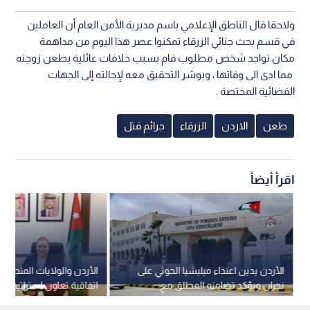
ولاحقا قال الناطق الإعلامي باسم مديرية الأمن العام أن العاملين
في قسم بحث جنائي الزرقاء تمكنوا عصر هذا اليوم من مداهمة
مكان تواجد شخص مطلوب قام بسبب خلافات عائلية بطعن زوجته
مما ادى الى وفاتها ، وبوشر التحقيق معه لإحالته إلى الجهات
القضائية المختصة .
طعن
الاردن
الزرقاء
جرائم قتل
اقرأ أيضاً
الأردن يدين اعتداء ميليشيا الحوثي على
الأردن والولايات المتحدة 
نجران ويؤكد تضامنه المطلق مع
السعودية
مليون دولار