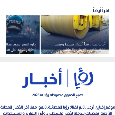
اقرأ أيضاً
أمانة عمان تبدأ أعمال قشط وتعبيد
إدارة السير ترصد مخالفات
ليلية بشارعي الجيش والهاشمي
خطرة وتشدد على محاسبة 
لتجنب الازدحامات
وحماية الأرواح
جميع الحقوق محفوظة رؤيا © 2026
موقع إخباري أردني تابع لقناة رؤيا الفضائية. تابعوا معنا آخر الأخبار المحلية
الأردنية، تغطيات شاملة لأخبار فلسطين، وأبرز التقارير والمستجدات