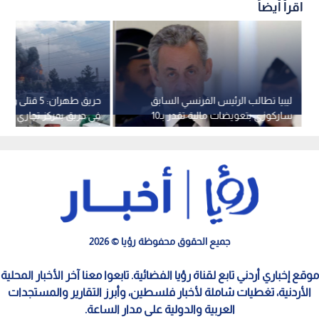
اقرأ أيضاً
ليبيا تطالب الرئيس الفرنسي السابق
حريق طهران: 5 ق
ساركوزي بتعويضات مالية تقدر بـ10
في حريق بمركز تجاري وس
ملايين يورو
أمني
جميع الحقوق محفوظة رؤيا © 2026
موقع إخباري أردني تابع لقناة رؤيا الفضائية. تابعوا معنا آخر الأخبار المحلية
الأردنية، تغطيات شاملة لأخبار فلسطين، وأبرز التقارير والمستجدات
العربية والدولية على مدار الساعة.