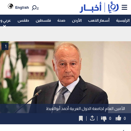
English
الرئيسية
أسعار الذهب
الأردن
صحة
فلسطين
طقس
عربي و
1
الأمين العام لجامعة الدول العربية أحمد أبوالغيط
0
0