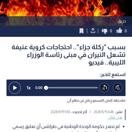
حريق
0
0
بسبب "ركلة جزاء".. احتجاجات كروية عنيفة
تشعل النيران في مبنى رئاسة الوزراء
الليبية.. فيديو
استمع للخبر:
1
x
0:00
ملاحظة: النص المسموع ناتج عن نظام آلي
نشر :
4:46 2026/5/15
|
آخر تحديث :
5:50 2026/5/15
عربي دولي
لم تصدر حكومة الوحدة الوطنية في طرابلس أي تعليق رسمي