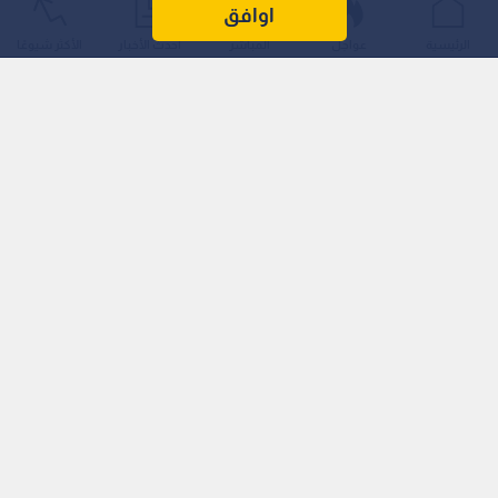
في سوق العمل جراء التقدم السريع للذكاء الاصطناعي.
اوافق
الرئيسية
عواجل
المباشر
أحدث الأخبار
الأكثر شيوعًا