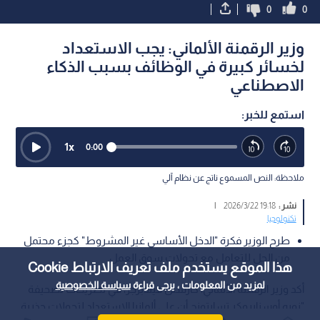
0
0
وزير الرقمنة الألماني: يجب الاستعداد
لخسائر كبيرة في الوظائف بسبب الذكاء
الاصطناعي
استمع للخبر:
1
x
0:00
ملاحظة: النص المسموع ناتج عن نظام آلي
نشر :
19:18 2026/3/22
|
تكنولوجيا
طرح الوزير فكرة "الدخل الأساسي غير المشروط" كجزء محتمل
من الحل للتعامل مع تحولات سوق العمل
هذا الموقع يستخدم ملف تعريف الارتباط Cookie
لمزيد من المعلومات ، يرجى قراءة
سياسة الخصوصية
أكد وزير الرقمنة الألماني، كارستن فيلدبرجر، في تصريحات لصحيفة
"نويه أوسنابروكر تسايتونج أن على ألمانيا الاستعداد لتحولات جذرية