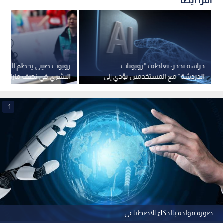
اقرأ أيضاً
دراسة تحذر: تعاطف "روبوتات
روبوت صيني يحطم الرقم 
الدردشة" مع المستخدمين يؤدي إلى
البشري في نصف ماراثون 
نتائج عكسية
1
صورة مولدة بالذكاء الاصطناعي