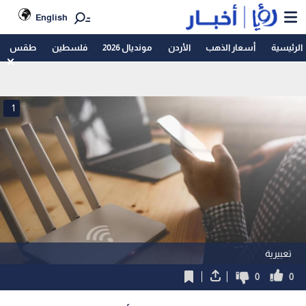
English
الرئيسية
أسعار الذهب
الأردن
مونديال 2026
فلسطين
طقس
1
تعبيرية
0
0