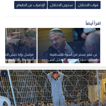
قوات الاحتلال
سجون الاحتلال
الإضراب عن الطعام
اقرأ أيضاً
بن غفير يسخر من أسيرة فلسطينية
مراسل رؤيا: جيش الاحتلا
اشتكت سوء المعاملة: "السجن ليس
أمر شمال الخليل ويعلن 
فندقا"
لمدة 48 ساعة.. فيديو
1