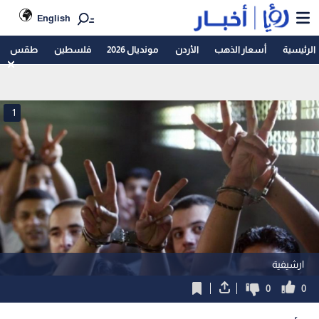
English
الرئيسية
أسعار الذهب
الأردن
مونديال 2026
فلسطين
طقس
1
ارشيفية
0
0