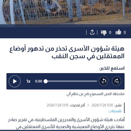
0
0
هيئة شؤون الأسرى تحذر من تدهور أوضاع
المعتقلين في سجن النقب
استمع للخبر:
1
x
0:00
ملاحظة: النص المسموع ناتج عن نظام آلي
نشر :
13:18 2026/7/26
|
آخر تحديث :
13:19 2026/7/26
فلسطين
أفادت هيئة شؤون الأسرى والمحررين الفلسطينية، في تقرير صادر
عنها، بتردي الأوضاع المعيشية والصحية للأسرى المعتقلين في