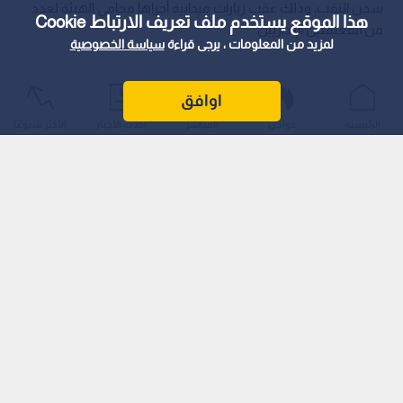
سجن النقب، وذلك عقب زيارات ميدانية أجراها محامي الهيئة لعدد
هذا الموقع يستخدم ملف تعريف الارتباط Cookie
من المعتقلين الإداريين.
لمزيد من المعلومات ، يرجى قراءة
سياسة الخصوصية
اوافق
الرئيسية
عواجل
المباشر
أحدث الأخبار
الأكثر شيوعًا
وأوضحت الهيئة أن المعتقلين يواجهون ظروفا صعبة تتعلق
بالنقص في الملابس الصيفية، ورداءة الأطعمة، إلاى جانب شكاوى
متكررة من سوء الرعاية الطبية والتعرض للاعتداءات الجسدية
واللفظية.
ونقلت الهيئة عن عدد من المعتقلين شهادات حول أوضاعهم