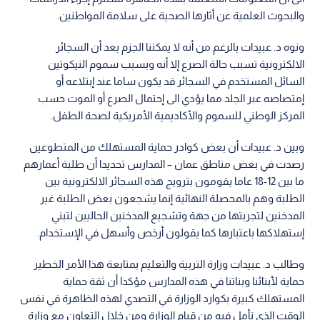
والبحوث العلمية عن أثارها الصحية على سلامة المواطنين.
ونوه د. عبيدات بالرغم من أنه لا يمكننا الجزم بعد أن السجائر
الالكترونية تسبب حالة الصرع إلا أنه وبسبب سموم النيكوتين
السائل المستخدم في السجائر قد يكون ساما عند إبتلاعه أو
إمتصاصه عبر الجلد مما يؤدي الى إحتمال الصرع أو الموت حسب
المركز الوطني للسموم والأكاديمية الأمريكية لصحة الطفل.
وبين د. عبيدات أن بعض كوادر حماية المستهلك من المتطوعين
رصدت في بعض مناطق عمان – المدارس تحديدا أن طلبة أعمارهم
ما بين 12-18 عاما يقومون بترويج هذه السجائر الالكترونية بين
الطلبة وهم بالمحصلة النهائية إنما يشجعون بعض الطلبة غير
المدخنين لتجربتها من جهة وتشجيع المدخنين الحاليين لتبني
إستهلاكها باعتبارها كما يقولون أرخص وأسهل في الإستخدام.
وطالب د. عبيدات وزارة التربية والتعليم بمتابعة هذا الأمر الخطير
حماية لأبنائنا وبناتنا في هذه المدارس مؤكدا أن ثقة حماية
المستهلك كبيرة بكوارد الوزارة في التصدي لهذه الظاهرة في نفس
الوقت الذي نأمل فيه من قيام الوزارة ومن خلال التعاون مع وزارة