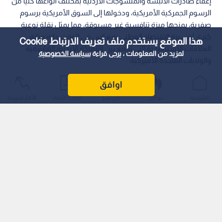
إعفاء صادرات الألبسة والمنسوجات الأردنية بمختلف أنواعها كليا من
الرسوم الجمركية الأمريكية، ودخولها إلى السوق الأمريكية برسوم
صفرية، يمنحها ميزة تنافسية غير مسبوقة، مما يمثل نقلة نوعية
كبرى لمسيرة الاقتصاد الوطني، ويعكس في الوقت ذاته متانة
هذا الموقع يستخدم ملف تعريف الارتباط Cookie
العلاقات الاستراتيجية التي تجمع بين المملكة الأردنية الهاشمية
لمزيد من المعلومات ، يرجى قراءة
سياسة الخصوصية
والولايات المتحدة الأميركية.
اوافق
الرئيسية
عواجل
المباشر
أحدث الأخبار
الأكثر شيوعًا
وأوضح القضاة، في بيان صحفي صادر يوم الأحد، أن تحقيق هذه
الميزة التنافسية جاء ثمرة لجهود مكثفة ومباحثات استمرت لنحو عام