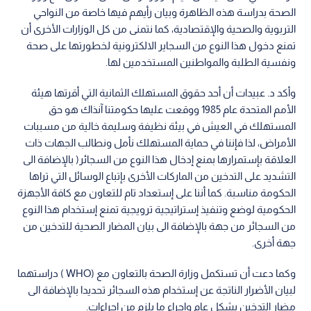
الصحة بدراسة هذه الظاهرة وبيان رأيهم فيها خاصة من النواحي
التربوية والصحية والإقتصادية، كما نتمنى من كل الوزارات الأخرى أن
تمنع دخول هذا النوع من السجاير الالكترونية لخطورتها على صحة
ونفسية الطلبة والمواطنين المستخدمين لها.
وأكد د. عبيدات أن أحد حقوق المستهلك الثمانية التي أقرتها هيئة
الأمم المتحدة عام 1985 ووقعت عليها حكومتنا آنذاك هو حق
المستهلك في العيش في بيئة نظيفة وسليمة خالية من مسببات
الأمراض، لذا فإننا في حماية المستهلك نأمل ونطالب الجهات ذات
العلاقة بإستمرارها بمنع إدخال هذا النوع من السجائر( بالإضافة الى
التشديد على التدخين من الماركات الأخرى بإتباع الوسائل التي تراها
الحكومة مناسبة. كما أننا على إستعداد تام للتعاون مع كافة الأجهزة
الحكومية لوضع وتنفيذ إستراتيجية ترويجية تمنع إستخدام هذا النوع
من السجائر من جهة بالإضافة الى بيان المضار الصحية للتدخين من
جهة أخرى.
وكما دعت أن تستكمل وزارة الصحة بالتعاون مع (WHO ) دراستهما
لبيان الأضرار الناتجة عن إستخدام هذه السجائر تحديدا بالإضافة الى
مضار التدخين بشكل عام وإجراء ما يلزم من إجراءات.