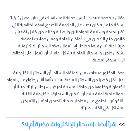
وقال د محمد عبيدات رئيس حماية المستهلك في بيان وصل "رؤيا"
نسخة منه، إنه كان يجب على الحكومة التصدي لهذه الظاهرة التي
تضر بصحة وسلامة المواطنين والطلبة وذلك من خلال تفعيل
قانون منع التدخين في الأماكن العامة وعمل حملات توعوية
وإرشادية تبين فيها مخاطر إستعمال هذه السجائر الالكترونية
بشكل خاص والسجائر العادية بشكل عام، لا أن تعمل على إدخالها
الى السوق المحلية.
وحذر الدكتور عبيدات ، من الاعتقاد السائد بأن السجائر الالكترونية
بديل أقل خطرا من السجائر العادية بسبب أنها أقل إحتواء على المواد
الكيماوية وخلوها من مادة المسببة لمرض سرطان الرئة. مبينا أن
بحوثا علمية أولية بينت أن تدخين السيجارة الالكترونية الغنية
بالنكوتين ينطوي على مخاطر صحية تتضمن احتمال التعرض
لمشاكل في القلب والرئة.
اقرأ أيضا : السجائر الإلكترونية مضرة أم لا؟..