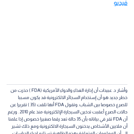
فيديو
وأشار د. عبيدات أن إدارة الغذاء والدواء الأمريكية (FDA ) حذرت من
خطر جديد هو أن إستخدام السجائر الالكترونية قد يكون مسببا
للصرع خصوصا بين الشباب. وتقول FDA أنها تلقت (35 ) تقريرا عن
حالات الصرع أعقبت تدخين السيجارة الإلكترونية منذ عام 2010 . ورغم
أن FDA تقر في بياناته بأن 35 حالة تعد رقما صغيرا خصوص إذا علمنا
أن ملايين الأشخاص يدخنون السيجارة الالكترونية ومع ذلك تشير
الى أن المعلومات المتعلقة بهذه الظاهرة تستلزم إجراء الدراسات