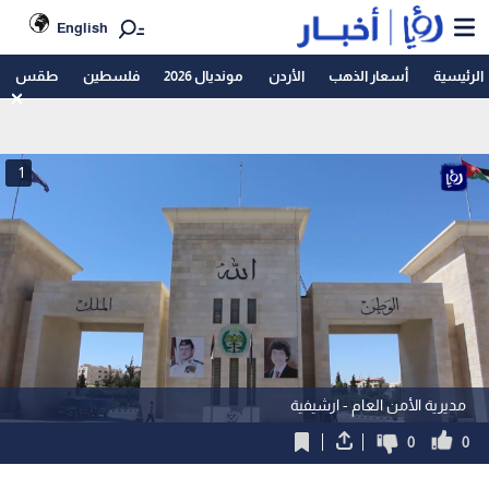
English
الرئيسية
أسعار الذهب
الأردن
مونديال 2026
فلسطين
طقس
1
مديرية الأمن العام - ارشيفية
0
0