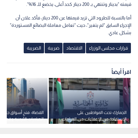
قيمته "بدينار وتنتهي بـ 200 دينار كحد أعلى، يخضع للـ 16%".
أما بالنسبة للطرود التي تزيد قيمتها عن 200 دينار، فأكد علان أن
الإجراء السابق "لم يتغير"، حيث "تعامل معاملة البضائع المستوردة"
بشكل عادي.
قرارات مجلس الوزراء
الاقتصاد
ضريبة
الضريبة
اقرأ أيضاً
الجمارك تحث المواطنين على
القضاة: فتح أسواق جديدة 
الاستفادة من الإعفاءات من الغرامات
الصادرات الأردنية وقطاع ا
قبل انتهاء المهلة
ضمن أولويات التوسع في 