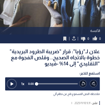
الألبسة
0
0
علان لـ"رؤيا": قرار "ضريبة الطرود البريدية"
خطوة بالاتجاه الصحيح.. وقلص الفجوة مع
"التقليدي" إلى 14% -فيديو
استمع للخبر:
1
x
0:00
ملاحظة: النص المسموع ناتج عن نظام آلي
نشر :
9:31 2025/11/18
|