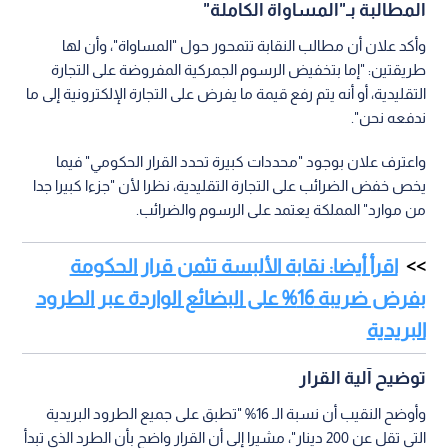
المطالبة بـ"المساواة الكاملة"
وأكد علان أن مطالب النقابة تتمحور حول "المساواة"، وأن لها
طريقتين: "إما بتخفيض الرسوم الجمركية المفروضة على التجارة
التقليدية، أو أنه يتم رفع قيمة ما يفرض على التجارة الإلكترونية إلى ما
ندفعه نحن".
واعترف علان بوجود "محددات كبيرة تحدد القرار الحكومي" فيما
يخص خفض الضرائب على التجارة التقليدية، نظرا لأن "جزءا كبيرا جدا
من موارد" المملكة يعتمد على الرسوم والضرائب.
اقرأ أيضا: نقابة الألبسة تثمن قرار الحكومة
بفرض ضريبة 16% على البضائع الواردة عبر الطرود
البريدية
توضيح آلية القرار
وأوضح النقيب أن نسبة الـ 16% "تطبق على جميع الطرود البريدية
التي تقل عن 200 دينار"، مشيرا إلى أن القرار واضح بأن الطرد الذي تبدأ