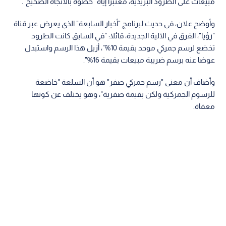
مبيعات على الطرود البريدية، معتبرا إياه "خطوة بالاتجاه الصحيح".
وأوضح علان، في حديث لبرنامج "أخبار السابعة" الذي يعرض عبر قناة
"رؤيا"، الفرق في الآلية الجديدة، قائلا: "في السابق كانت الطرود
تخضع لرسم جمركي موحد بقيمة 10%"، أزيل هذا الرسم واستبدل
عوضا عنه برسم ضريبة مبيعات بقيمة 16%".
وأضاف أن معنى "رسم جمركي صفر" هو أن السلعة "خاضعة
للرسوم الجمركية ولكن بقيمة صفرية"، وهو يختلف عن كونها
معفاة.