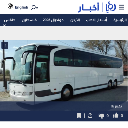
English
الرئيسية
أسعار الذهب
الأردن
مونديال 2026
فلسطين
طقس
1
تعبيرية
0
0