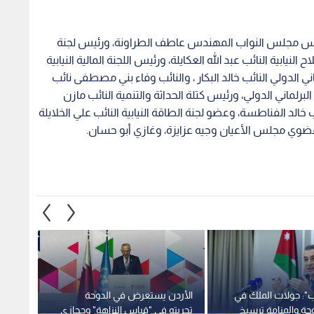
ي- رئيس مجلس النواب المهندس عاطف الطراونة، ورئيس لجنة
النيابية النائب عبد الله العكايلة، ورئيس اللجنة المالية النيابية
ني الدولي النائب خالد البكار ، والنائب وفاء بني مصطفى نائب
لبرلماني الدولي، ورئيس كتلة الحداثة والتنمية النائب مازن
 خالد الفناطسة، وعضو لجنة الطاقة النيابية النائب علي الخلايلة
وعضوي مجلس الأعيان وجيه عزايزة، وغازي أبو حسان.
اب": جولات الملك في
الأردن يستعرض في الدوحة
حفيظ د
حة والمنامة ترسيخ
تجربته في "قياس النزاهة" وحجازي
"النشا