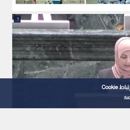
ن وتعزيز للموقف
يؤكد: استراتيجية 2030 ترتكز على
ويبشر
د
الوقاية قبل المكافحة
1
Cooki
ية