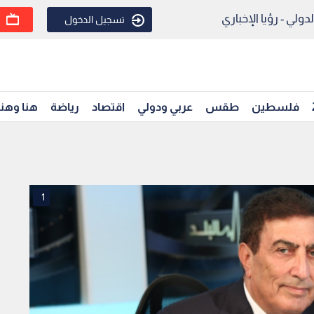
ولي - رؤيا الإخباري
تسجيل الدخول
فلسطين
طقس
عربي ودولي
اقتصاد
رياضة
هنا وهن
1