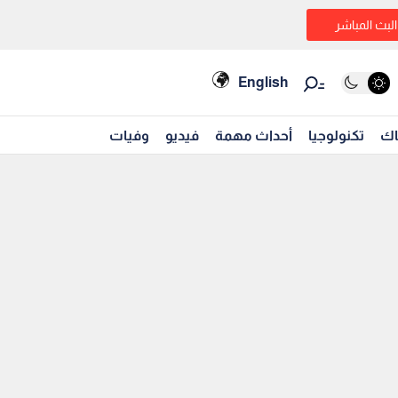
البث المباشر
English
اك
تكنولوجيا
أحداث مهمة
فيديو
وفيات