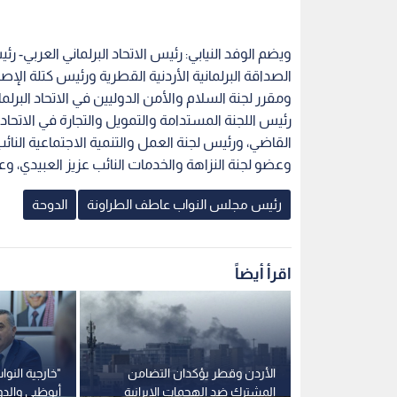
ويضم الوفد النيابي: رئيس الاتحاد البرلماني العرب
الصداقة البرلمانية الأردنية القطرية ورئيس كتلة الإصلاح 
ومقرر لجنة السلام والأمن الدوليين في الاتحاد البرلما
رئيس اللجنة المستدامة والتمويل والتجارة في الاتحاد ا
القاضي، ورئيس لجنة العمل والتنمية الاجتماعية النائب
وعضو لجنة النزاهة والخدمات النائب عزيز العبيدي، 
رئيس مجلس النواب عاطف الطراونة
الدوحة
اقرأ أيضاً
وحة لتقديم
الأردن وقطر يؤكدان التضامن
"خارجية النو
 حمد
المشترك ضد الهجمات الإيرانية
أبوظبي والدو