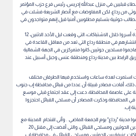
 قبليين في منزل عبدالله إدريس، رئيس فرع حزب المؤتمر
وثي من رداع، لكن المفاوضات مع أنصار الشريعة فشلت في
مطالب حوثيية بتسليم مطلوبين أمنيا قيل إنهم متواجدون في
وذكرت مصادر لوكالة فرانس برس أن مسلحي القاعدة أسروا خلال الاشتباكات، التي وقعت ليل الأحد الاثنين، 12
، انتشارهم في منطقة رداع التي تعد من معاقل القاعدة في
اجموا مسلحين حوثيين كانوا متمركزين في الجهة الشمالية
ريق الرابط بين مدينة رداع ومنطقة عنس وجبل أسبيل عند
كات استمرت لعدة ساعات واستخدم فيها الطرفان مختلف
ك، أفادت مصادر قبيلة أن عددا من قبائل محافظة إب جنوب
لة على عاصمة المحافظة، دعت إلى عقد اجتماع قبلي موسع
ي في المحافظة.وذكرت المصادر أن مسلحي القبائل احتجزوا
نة إب.
 مدينة "رداع" يوم الجمعة الماضي. . وأتى اقتحام المدينة مع
تواصل المعارك في إب جنوب غرب اليمن بين المتمردين الحوثيين ومسلحي القبائل، والتي أفضت إلى مقتل 20
ات عنيفة بين الحوثيين ومسلحي القبائل في محافظة إب