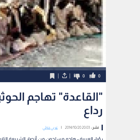
0
0
رداع
نشر :
20:03 2014/10/20
|
عربي دولي
رؤيا- العربية - هاجم مسلحون من أنصار الشريعة التاب