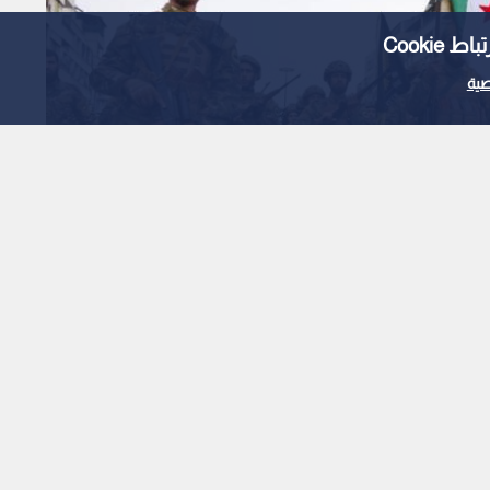
Cooki
ية
Read in English
الجيش السوري وإصابة
شرقي دير الزور
1
x
0:00