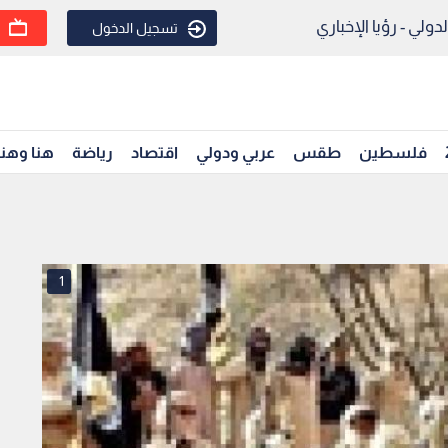
ولي - رؤيا الإخباري
تسجيل الدخول
فلسطين
طقس
عربي ودولي
اقتصاد
رياضة
هنا وهن
1