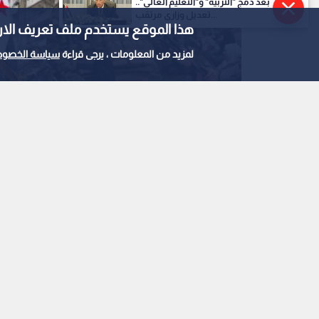
بعد دمج "التربية" و"التعليم العالي"..
تعديل وزاري مرتقب...
هذا الموقع يستخدم ملف تعريف الارتباط e
لمزيد من المعلومات ، يرجى قراءة
سياسة الخصوص
جنود من الجيش السوري
0
0
سانا: مقتل جندي من 
اثنين آخرين في هجوم 
استمع للخبر: