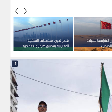
ن اعترافها بسيادة
قطر تدين استهداف السفينة
الإمار
الصحراء
الإماراتية بمضيق هرمز وتعده خرقا
"أدنوك
فاضحا للقانون الدولي
مضيق 
1