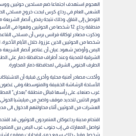
الهجوم استهدف اجتماعا ضم مسلحين حوثيين ووسطاء
الشعبي العام في رداع، كرس لبحث خروج مسلحي الح
التوصل إلى اتفاق، وذلك نتيجة رفض أنصار الشريعة 
منطقة رداع. 12 شخصا من الحوثيين وقعوا في الأسر
شخصا من الحوثيين الذين عززوا، خلال الأيام الأخيرة
اليمن.وأوضح شهود عيان أن عناصر أنصار الشريعة ه
الشرقية للمدينة وعند أطراف محافظة ذمار على الط
الطرف الجنوبي الشرقي لمحافظة ذمار المجاورة.
وأكدت مصادر أمنية محلية وأخرى قبلية أن الاشتبا
الأسلحة الرشاشة الخفيفة والمتوسطة.وفي غضون ذل
غرب صنعاء، على رأسها قبائل منطقة "بعدان" المط
اليوم الاثنين لتحديد موقف واضح من ميليشيا الحوث
العشرات من الحوثيين أثناء محاولتهم الدخول الى مدي
اقتحام مدينة رداعوكان المتمردون الحوثيون قد اقتحموا
شخصا. وقبل ذلك، سمع دوي انفجارات ووقوع اشتباك