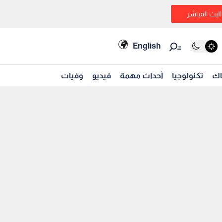
البث المباشر
English
اك
تكنولوجيا
أحداث مهمة
فيديو
وفيات