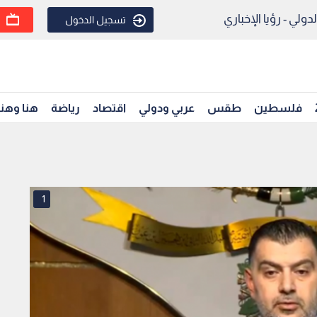
ولي - رؤيا الإخباري
تسجيل الدخول
فلسطين
طقس
عربي ودولي
اقتصاد
رياضة
هنا وهن
1