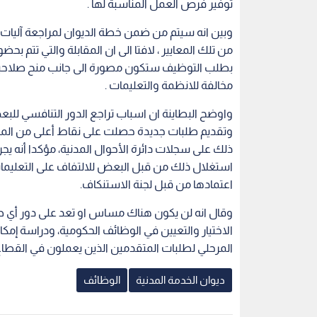
توفير فرص العمل المناسبة لها .
وبين انه سيتم من ضمن خطة الديوان لمراجعة آليات وم
من تلك المعايير ، لافتا الى ان المقابلة والتي تتم بح
بطلب التوظيف ستكون مصورة الى جانب منح صلاحيات
مخالفة للانظمة والتعليمات .
واوضح البطاينة ان اسباب تراجع الدور التنافسي للب
وتقديم طلبات جديدة حصلت على نقاط أعلى من المتق
ذلك على سجلات دائرة الأحوال المدنية، مؤكدا أنه يجر
استغلال ذلك من قبل البعض للالتفاف على التعليما
اعتمادها من قبل لجنة الاستنكاف.
وقال انه لن يكون هناك مساس او تعد على دور أي طا
الاختيار والتعيين في الوظائف الحكومية، ودراسة إمكا
المرحلي لطلبات المتقدمين الذين يعملون في القط
ديوان الخدمة المدنية
الوظائف