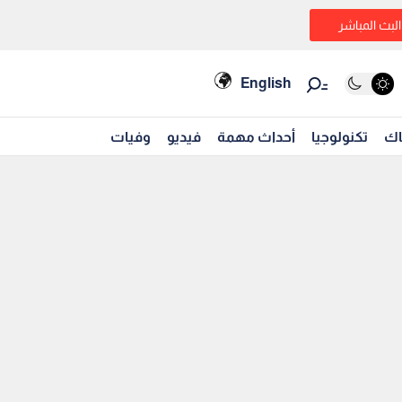
البث المباشر
English
اك
تكنولوجيا
أحداث مهمة
فيديو
وفيات