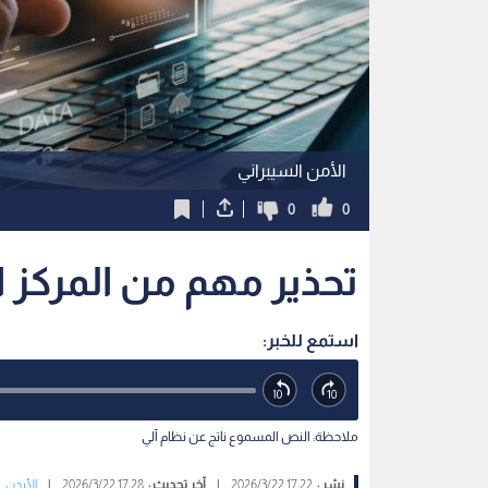
الأمن السيبراني
0
0
تحذير مهم من المركز ا
استمع للخبر:
ملاحظة: النص المسموع ناتج عن نظام آلي
نشر :
17:22 2026/3/22
|
آخر تحديث :
17:28 2026/3/22
|
الأردن