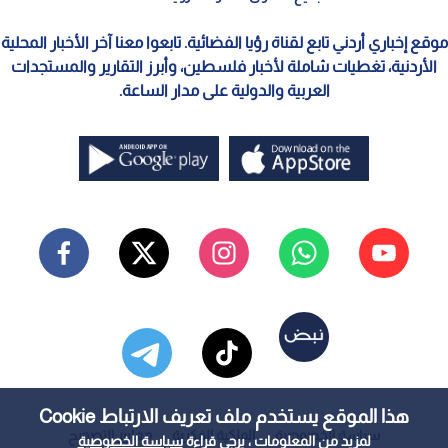
موقع إخباري أردني تابع لقناة رؤيا الفضائية. تابعوا معنا آخر الأخبار المحلية
الأردنية، تغطيات شاملة لأخبار فلسطين، وأبرز التقارير والمستجدات
العربية والدولية على مدار الساعة.
هذا الموقع يستخدم ملف تعريف الارتباط Cookie
سياسة الخصوصية
الملكية الفكرية
معايير التصحيح
لمزيد من المعلومات ، يرجى قراءة
سياسة الخصوصية