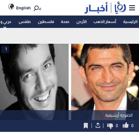
English
الرئيسية
أسعار الذهب
الأردن
صحة
فلسطين
طقس
عربي و
1
الصورة أرشيفية
0
0