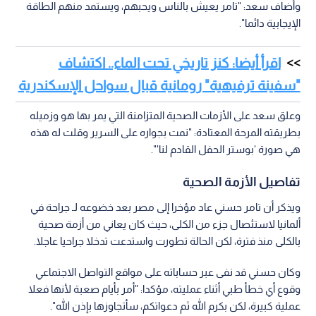
وأضاف سعد: "تامر يعيش بالناس ويحبهم، ويستمد منهم الطاقة
الإيجابية دائما".
اقرأ أيضا: كنز تاريخي تحت الماء.. اكتشاف
"سفينة ترفيهية" رومانية قبال سواحل الإسكندرية
وعلق سعد على الأزمات الصحية المتزامنة التي يمر بها هو وزميله
بطريقته المرحة المعتادة: "نمت بجواره على السرير وقلت له هذه
هي صورة 'بوستر الحفل القادم لنا'".
تفاصيل الأزمة الصحية
ويذكر أن تامر حسني عاد مؤخرا إلى مصر بعد خضوعه لـ جراحة في
ألمانيا لاستئصال جزء من الكلى، حيث كان يعاني من أزمة صحية
بالكلى منذ فترة، لكن الحالة تطورت واستدعت تدخلا جراحيا عاجلا.
وكان حسني قد نفى عبر حساباته على مواقع التواصل الاجتماعي
وقوع أي خطأ طبي أثناء عمليته، مؤكدا: "أمر بأيام صعبة لأنها فعلا
عملية كبيرة، لكن بكرم الله ثم دعواتكم، سأتجاوزها بإذن الله".