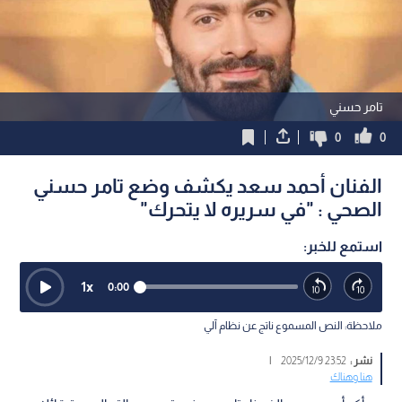
تامر حسني
0
0
الفنان أحمد سعد يكشف وضع تامر حسني
الصحي : "في سريره لا يتحرك"
استمع للخبر:
1
x
0:00
ملاحظة: النص المسموع ناتج عن نظام آلي
نشر :
23:52 2025/12/9
|
هنا وهناك