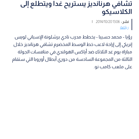
تشافي هرنانديز يستريح غدا ويتطلع إلى
الكلاسيكو
نشر :
13:06 2014/10/20
|
رياضة
رؤيا - محمد حسيبا - يخطط مدرب نادي برشلونة الإسباني لويس
إنريكي إلى إراحة لاعب خط الوسط المخضرم تشافي هرنانديز خلال
مباراة يوم غد الثلاثاء ضد أياكس الهولندي في منافسات الجولة
الثالثة من المجموعة السادسة من دوري أبطال أوروبا التي ستقام
على ملعب كامب نو.