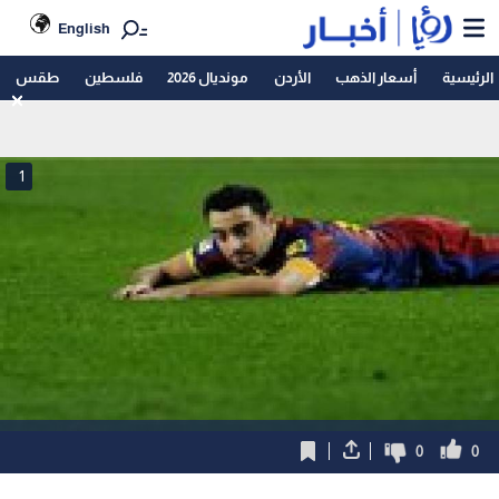
English
الرئيسية
أسعار الذهب
الأردن
مونديال 2026
فلسطين
طقس
1
0
0