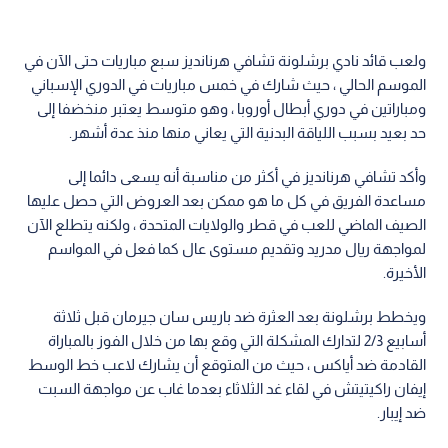
ولعب قائد نادي برشلونة تشافي هرنانديز سبع مباريات حتى الآن في
الموسم الحالي ، حيث شارك في خمس مباريات في الدوري الإسباني
ومباراتين في دوري أبطال أوروبا ، وهو متوسط يعتبر منخضفا إلى
حد بعيد بسبب اللياقة البدنية التي يعاني منها منذ عدة أشهر.
وأكد تشافي هرنانديز في أكثر من مناسبة أنه يسعى دائما إلى
مساعدة الفريق في كل ما هو ممكن بعد العروض التي حصل عليها
الصيف الماضي للعب في قطر والولايات المتحدة ، ولكنه يتطلع الآن
لمواجهة ريال مدريد وتقديم مستوى عال كما فعل في المواسم
الأخيرة.
ويخطط برشلونة بعد العثرة ضد باريس سان جيرمان قبل ثلاثة
أسابيع 2/3 لتدارك المشكلة التي وقع بها من خلال الفوز بالمباراة
القادمة ضد أياكس ، حيث من المتوقع أن يشارك لاعب خط الوسط
إيفان راكيتيتش في لقاء غد الثلاثاء بعدما غاب عن مواجهة السبت
ضد إيبار.