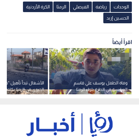
الوحدات
رياضة
الفيصلي
الرمثا
الكرة الأردنية
الحسين إربد
اقرأ أيضاً
وفاة الطفل يوسف علي قاسم
الأشغال تبدأ تأهيل "طريق
الدرابسة في الطرة بلواء الرمثا
دينار -فيديو