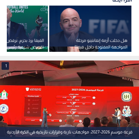
هل دخلت أزمة إنفانتينو مرحلة
الفيفا يرد بحزم: نرفض مح
المواجهة المفتوحة داخل فيفا؟
تقويض شرعية رئيس الاتح
1
قرعة موسم 2026-2027: مواجهات نارية وقرارات تاريخية في الكرة الأردنية