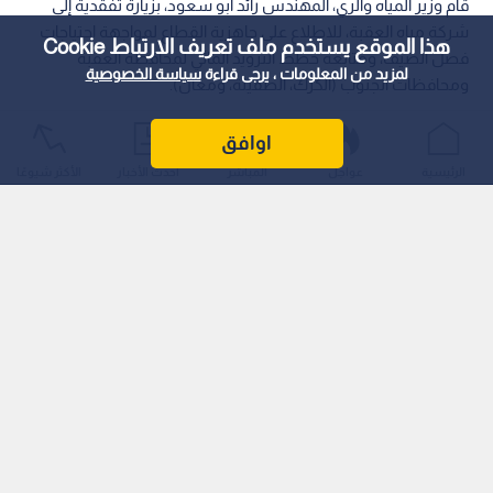
قام وزير المياه والري، المهندس رائد أبو سعود، بزيارة تفقدية إلى
شركة مياه العقبة، للاطلاع على جاهزية القطاع لمواجهة احتياجات
هذا الموقع يستخدم ملف تعريف الارتباط Cookie
فصل الصيف، ومتابعة خطط التزويد المائي لمحافظة العقبة
لمزيد من المعلومات ، يرجى قراءة
سياسة الخصوصية
ومحافظات الجنوب (الكرك، الطفيلة، ومعان).
اوافق
الرئيسية
عواجل
المباشر
أحدث الأخبار
الأكثر شيوعًا
أولويات الوزارة في الصيف
خلال لقائه مع مدير عام الشركة، المهندس وائل الدويري، حدد الوزير
أبو سعود مجموعة من الأولويات للمرحلة المقبلة، أبرزها: