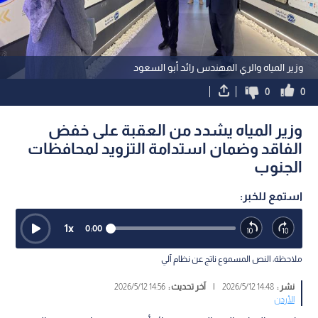
وزير المياه والري المهندس رائد أبو السعود
0
0
وزير المياه يشدد من العقبة على خفض
الفاقد وضمان استدامة التزويد لمحافظات
الجنوب
استمع للخبر:
1
x
0:00
ملاحظة: النص المسموع ناتج عن نظام آلي
نشر :
14:48 2026/5/12
|
آخر تحديث :
14:56 2026/5/12
الأردن