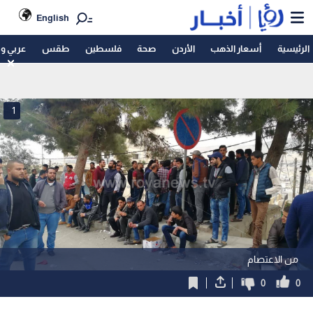
English
الرئيسية
أسعار الذهب
الأردن
صحة
فلسطين
طقس
عربي و
1
من الاعتصام
0
0