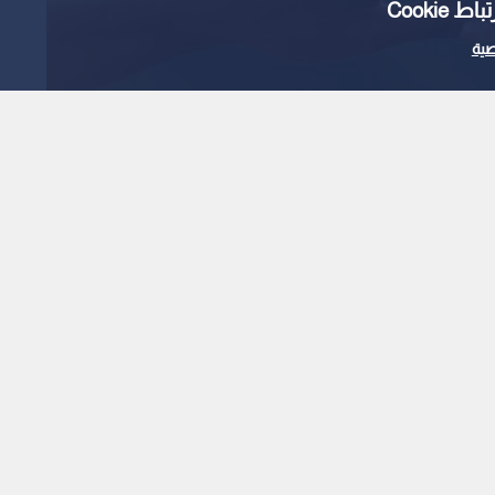
Cooki
ية
ظ
قلص خطر الإصابة
وظ
1
x
0:00