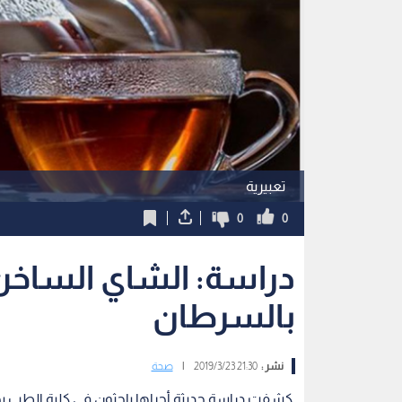
تعبيرية
0
0
دراسة: الشاي الساخن ي
بالسرطان
نشر :
21:30 2019/3/23
|
صحة
كشفت دراسة حديثة أجراها باحثون في كلية الطب بجا