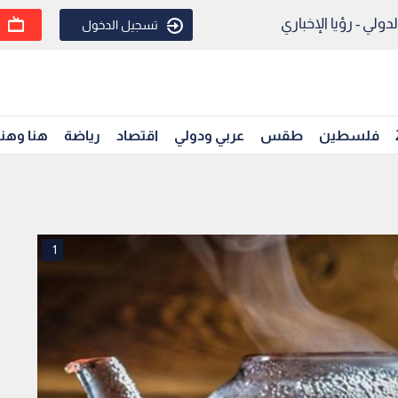
ولي - رؤيا الإخباري
تسجيل الدخول
فلسطين
طقس
عربي ودولي
اقتصاد
رياضة
هنا وهن
1