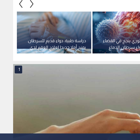
ثوري ينجح في القضاء
دراسة طبية: دواء قديم للسرطان
علكة ح
اع سرطان الدماغ
يمنح أملا جديدا لعلاج العقم لدى
فيروس
النساء
بنسبة 93
1