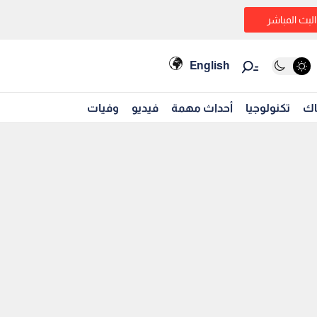
البث المباشر
English
اك
تكنولوجيا
أحداث مهمة
فيديو
وفيات