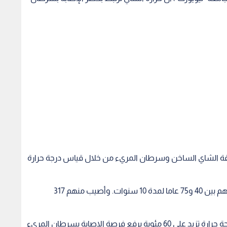
لاقة الشاي الساخن وسرطان المريء من خلال قياس درجة حرارة
وتابعت الدراسة أكثر من 50 ألف شخص، تتراوح أعمارهم بين 40 و75 عاما لمدة 10 سنوات. وأصيب منهم 317
وأثبتت الدراسة، أن تناول الشاي (700 ملجم يوميا) بدرجة حرارة تزيد على 60 مئوية يرفع فرصة الإصابة بسرطان المريء