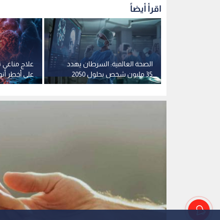
اقرأ أيضاً
ف أول مرض
الصحة العالمية: السرطان يهدد
علاج مناعي 
دوى
35 مليون شخص بحلول 2050
على أخطر أنو
وفجوة الرعاية تتسع