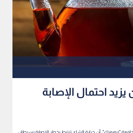
زيد احتمال الإصابة
معة "نيويورك"، أن حرارة الشاي ترتبط بخطر الإصابة بسرطان