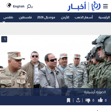
English
الرئيسية
أسعار الذهب
الأردن
مونديال 2026
فلسطين
طقس
1
الصورة أرشيفية
0
0