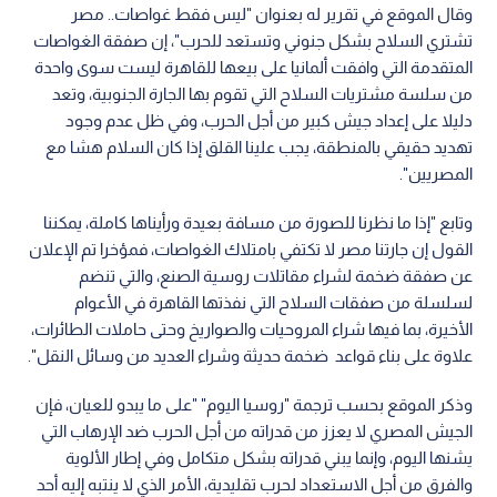
وقال الموقع في تقرير له بعنوان "ليس فقط غواصات.. مصر
تشتري السلاح بشكل جنوني وتستعد للحرب"، إن صفقة الغواصات
المتقدمة التي وافقت ألمانيا على بيعها للقاهرة ليست سوى واحدة
من سلسة مشتريات السلاح التي تقوم بها الجارة الجنوبية، وتعد
دليلا على إعداد جيش كبير من أجل الحرب، وفي ظل عدم وجود
تهديد حقيقي بالمنطقة، يجب علينا القلق إذا كان السلام هشا مع
المصريين".
وتابع "إذا ما نظرنا للصورة من مسافة بعيدة ورأيناها كاملة، يمكننا
القول إن جارتنا مصر لا تكتفي بامتلاك الغواصات، فمؤخرا تم الإعلان
عن صفقة ضخمة لشراء مقاتلات روسية الصنع، والتي تنضم
لسلسلة من صفقات السلاح التي نفذتها القاهرة في الأعوام
الأخيرة، بما فيها شراء المروحيات والصواريخ وحتى حاملات الطائرات،
علاوة على بناء قواعد ضخمة حديثة وشراء العديد من وسائل النقل".
وذكر الموقع بحسب ترجمة "روسيا اليوم" "على ما يبدو للعيان، فإن
الجيش المصري لا يعزز من قدراته من أجل الحرب ضد الإرهاب التي
يشنها اليوم، وإنما يبني قدراته بشكل متكامل وفي إطار الألوية
والفرق من أجل الاستعداد لحرب تقليدية، الأمر الذي لا ينتبه إليه أحد