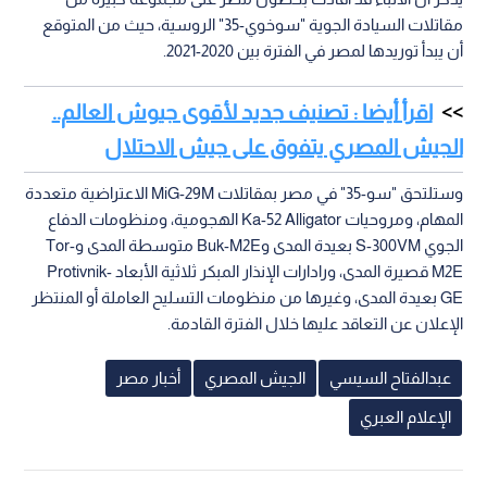
مقاتلات السيادة الجوية "سوخوي-35" الروسية، حيث من المتوقع
أن يبدأ توريدها لمصر في الفترة بين 2020-2021.
اقرأ أيضا : تصنيف جديد لأقوى جيوش العالم..
الجيش المصري يتفوق على جيش الاحتلال
وستلتحق "سو-35" في مصر بمقاتلات MiG-29M الاعتراضية متعددة
المهام، ومروحيات Ka-52 Alligator الهجومية، ومنظومات الدفاع
الجوي S-300VM بعيدة المدى وBuk-M2E متوسطة المدى وTor-
M2E قصيرة المدى، ورادارات الإنذار المبكر ثلاثية الأبعاد Protivnik-
GE بعيدة المدى، وغيرها من منظومات التسليح العاملة أو المنتظر
الإعلان عن التعاقد عليها خلال الفترة القادمة.
عبدالفتاح السيسي
الجيش المصري
أخبار مصر
الإعلام العبري