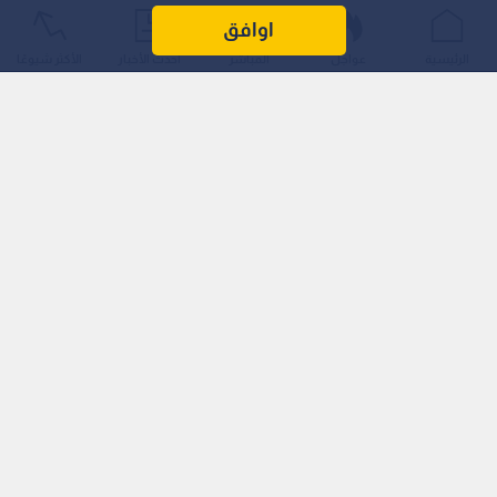
مدبولي، والتي شهدت تغييرا جذريا شمل حقائب سيادية واقتصادية
اوافق
وخدمية، في خطوة تستهدف دفع عجلة التنمية ومواجهة التحديات
الرئيسية
عواجل
المباشر
أحدث الأخبار
الأكثر شيوعًا
الراهنة.
وجاء حلف اليمين بحضور الدكتور مصطفى مدبولي، رئيس مجلس
الوزراء؛ حيث تصدر المشهد تعين الفريق أشرف سالم زاهر علي
منصور، وزيرا للدفاع والإنتاج الحربي، خلفا للفريق أول محمد زكي، كما
شمل التشكيل الجديد تعين الدكتور حسين محمد أحمد عيسى، نائبا