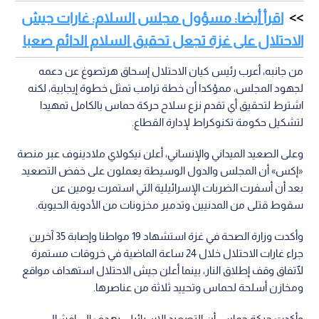
اقرأ أيضا: مسؤول مجلس السلام: غارات جيش
الاحتلال على غزة تجعل تحقيق السلام الدائم صعبا
من جانبه، أعرب رئيس كيان الاحتلال إسحاق هرتصوغ عن دعمه
لجهود المجلس، ممؤكدا أن خطة ترامب تمثل خطوة إيجابية، لكنه
اشترط لتحقيق أي تقدم نزع سلاح حركة حماس بالكامل تمهيدا
لتشكيل حكومة تكنوكراط لإدارة القطاع.
وعلى الصعيد الميداني والإنساني، أعلن نيكولاي ملادينوف عبر منصة
«إكس» أن المجلس والدول الوسيطة يعملون على خفض التصعيد
بعد أن أسفرت الضربات الإسرائيلية التي استمرت يومين عن
سقوط قتلى من المدنيين وتدمير مخزونات من الأدوية الحيوية.
وأكدت وزارة الصحة في غزة استشهاد 19 مواطنا وإصابة 35 آخرين
جراء غارات الاحتلال خلال 24 ساعة الماضية في خروقات مستمرة
لٱتفاق وقف إطلاق النار، بينما أعلن جيش الاحتلال استهداف مواقع
ومخازن أسلحة لحماس وتحييد ثلاثة من عناصرها.
وأكدت حركة حماس أن التصعيد الإسرائيلي يهدف إلى إفشال