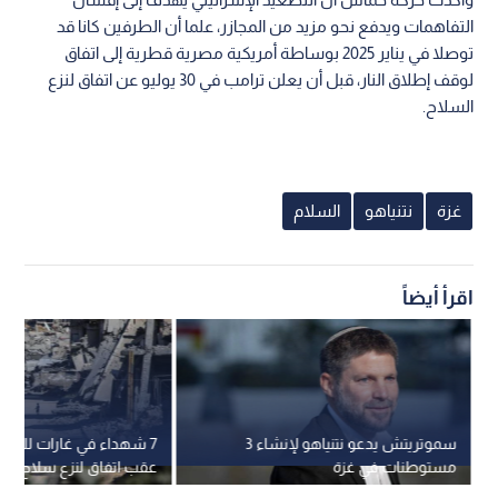
التفاهمات ويدفع نحو مزيد من المجازر، علما أن الطرفين كانا قد
توصلا في يناير 2025 بوساطة أمريكية مصرية قطرية إلى اتفاق
لوقف إطلاق النار، قبل أن يعلن ترامب في 30 يوليو عن اتفاق لنزع
السلاح.
غزة
نتنياهو
السلام
اقرأ أيضاً
سموتريتش يدعو نتنياهو لإنشاء 3
7 شهداء في غارات للاحتل
مستوطنات في غزة
عقب اتفاق لنزع سلاح ح