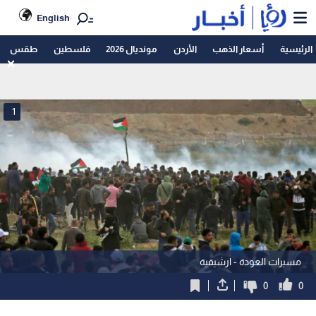
English
الرئيسية
أسعار الذهب
الأردن
مونديال 2026
فلسطين
طقس
1
مسيرات العودة - ارشيفية
0
0