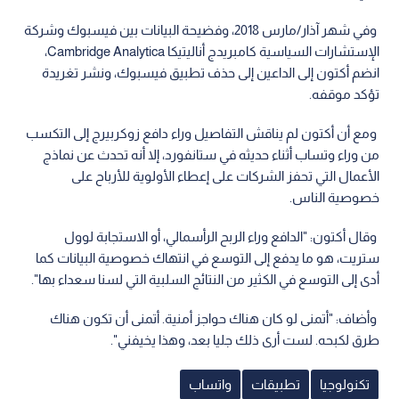
وفي شهر آذار/مارس 2018، وفضيحة البيانات بين فيسبوك وشركة
الإستشارات السياسية كامبريدج أناليتيكا Cambridge Analytica،
انضم أكتون إلى الداعين إلى حذف تطبيق فيسبوك، ونشر تغريدة
تؤكد موقفه.
ومع أن أكتون لم يناقش التفاصيل وراء دافع زوكربيرج إلى التكسب
من وراء وتساب أثناء حديثه في ستانفورد، إلا أنه تحدث عن نماذج
الأعمال التي تحفز الشركات على إعطاء الأولوية للأرباح على
خصوصية الناس.
وقال أكتون: "الدافع وراء الربح الرأسمالي، أو الاستجابة لوول
ستريت، هو ما يدفع إلى التوسع في انتهاك خصوصية البيانات كما
أدى إلى التوسع في الكثير من النتائج السلبية التي لسنا سعداء بها".
وأضاف: "أتمنى لو كان هناك حواجز أمنية. أتمنى أن تكون هناك
طرق لكبحه. لست أرى ذلك جليا بعد، وهذا يخيفني".
تكنولوجيا
تطبيقات
واتساب