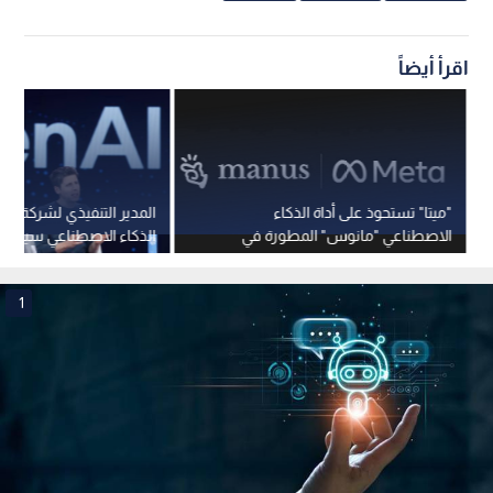
اقرأ أيضاً
"ميتا" تستحوذ على أداة الذكاء
الاصطناعي "مانوس" المطورة في
الذكاء الاصطناعي سيتجاوز
الصين
2026
1