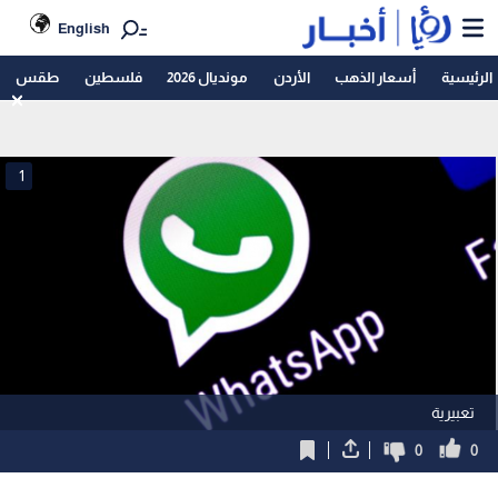
English
الرئيسية
أسعار الذهب
الأردن
مونديال 2026
فلسطين
طقس
1
تعبيرية
0
0