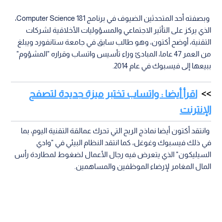
وبصفته أحد المتحدثين الضيوف في برنامج Computer Science 181،
الذي يركز على التأثير الاجتماعي والمسؤوليات الأخلاقية لشركات
التقنية، أوضح أكتون، وهو طالب سابق في جامعة ستانفورد ويبلغ
من العمر 47 عاما، المبادئ وراء تأسيس واتساب وقراره "المشؤوم"
ببيعها إلى فيسبوك في عام 2014.
اقرأ أيضا : واتساب تختبر ميزة جديدة لتصفح
الإنترنت
وانتقد أكتون أيضا نماذج الربح التي تحرك عمالقة التقنية اليوم، بما
في ذلك فيسبوك وغوغل، كما انتقد النظام البيئي في "وادي
السيليكون" الذي يتعرض فيه رجال الأعمال لضغوط لمطاردة رأس
المال المغامر لإرضاء الموظفين والمساهمين.