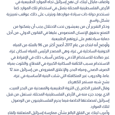
وأضاف مايكل لينك: أن نهج إسرائيل تجاه الموارد الطبيعية في
الأرض الفلسطينية المحتلة يتمثل في استخدام تلك الموارد كما
تستخدم دولة ذات سيادة مواردها، ويترتب على ذلك عواقب تمييزية
بشكل واسع.
وذكر التقرير أن من يعيشون تحت الاحتلال يجب أن يتمكنوا من
التمتع بحقوق الإنسان المنصوص عليها في القانون الدولي، من أجل
حماية سيادتهم على ثروتهم الطبيعية.
وأوضح أنه ابتداء من عام 2017، أصبح أكثر من 96 بالمئة من المياه
الجوفية الساحلية في غزة، وهي المصدر الرئيس للمياه لسكان غزة،
غير صالحة للاستخدام الآدمي، وتكمن أسباب ذلك في الإفراط في
الاستخدام بسبب الكثافة السكانية الكبيرة في القطاع، والتلوث بمياه
الصرف الصحي ومياه البحر، والإغلاق المفروض من إسرائيل منذ 12
عاما، والحروب غير المتكافئة التي شلت البنية الأساسية في غزة،
بشح شبه مستمر للكهرباء.
وقال المقرر الخاص إن الثروة الطبيعية والمعدنية من البحر الميت،
الذي يوجد جزء منه في الأرض الفلسطينية المحتلة، تستغل من قبل
إسرائيل لمصلحتها الخاصة فيما يحرم الفلسطينيون من الوصول
لتلك الموارد.
وأعرب لينك عن القلق البالغ بشأن ممارسة إسرائيل المتعلقة بإلقاء