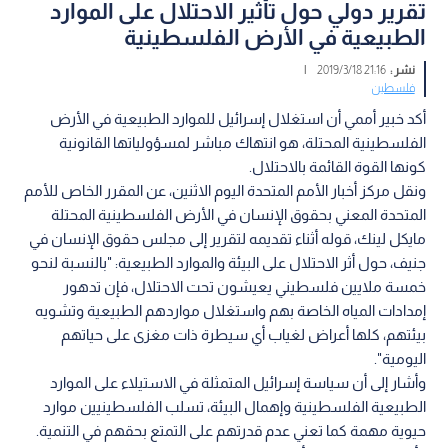
تقرير دولي حول تأثير الاحتلال على الموارد
الطبيعية في الأرض الفلسطينية
نشر :
21:16 2019/3/18
|
فلسطين
أكد خبير أممي أن استغلال إسرائيل للموارد الطبيعية في الأرض
الفلسطينية المحتلة، هو انتهاك مباشر لمسؤولياتها القانونية
كونها القوة القائمة بالاحتلال.
ونقل مركز أخبار الأمم المتحدة اليوم الاثنين، عن المقرر الخاص للأمم
المتحدة المعني بحقوق الإنسان في الأرض الفلسطينية المحتلة
مايكل لينك، قوله أثناء تقديمه لتقرير إلى مجلس حقوق الإنسان في
جنيف، حول أثر الاحتلال على البيئة والموارد الطبيعية: "بالنسبة لنحو
خمسة ملايين فلسطيني يعيشون تحت الاحتلال، فإن تدهور
إمدادات المياه الخاصة بهم واستغلال مواردهم الطبيعية وتشويه
بيئتهم، كلها أعراض لغياب أي سيطرة ذات مغزى على حياتهم
اليومية".
وأشار إلى أن سياسة إسرائيل المتمثلة في الاستيلاء على الموارد
الطبيعية الفلسطينية وإهمال البيئة، تسلب الفلسطينيين موارد
حيوية مهمة كما تعني عدم قدرتهم على التمتع بحقهم في التنمية.