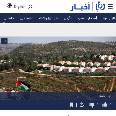
English
الرئيسية
أسعار الذهب
الأردن
مونديال 2026
فلسطين
طقس
1
ارشيفية
0
0