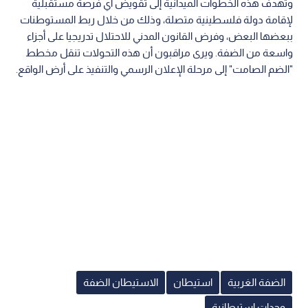
وتهدف هذه الخطوات الميدانية إلى تقويض أي فرصة مستقبلية
لإقامة دولة فلسطينية متصلة، وذلك من خلال ربط المستوطنات
ببعضها البعض، وفرض القانون المدني للاحتلال تدريجيا على أجزاء
واسعة من الضفة. ويرى مراقبون أن هذه التحولات تنقل مخطط
"الضم الصامت" إلى مرحلة الإعلان الرسمي والتنفيذ على أرض الواقع.
الضفة الغربية
استيطان
الاستيطان الضفة
وحدات استيطانية