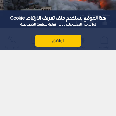
قصف مكثف على غزة
هذا الموقع يستخدم ملف تعريف الارتباط Cookie
0
0
لمزيد من المعلومات ، يرجى قراءة
سياسة الخصوصية
شهيدان في غزة برصاص وقصف الاحتلال
اوافق
رغم وقف إطلاق النار
الرئيسية
عواجل
المباشر
أحدث الأخبار
الأكثر شيوعًا
استمع للخبر:
1
x
0:00
ملاحظة: النص المسموع ناتج عن نظام آلي
نشر :
13:15 2026/1/11
|
فلسطين
ارتكب الاحتلال مئات الخروقات منذ بدء سريان الاتفاق
استشهد مواطنان فلسطينيان، يوم الأحد، جراء إطلاق نار وقصف