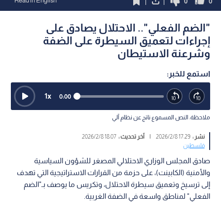
Read in English
0
0
"الضم الفعلي".. الاحتلال يصادق على
إجراءات لتعميق السيطرة على الضفة
وشرعنة الاستيطان
استمع للخبر:
1
x
0:00
ملاحظة: النص المسموع ناتج عن نظام آلي
نشر :
17:29 2026/2/8
|
آخر تحديث :
18:07 2026/2/8
فلسطين
صادق المجلس الوزاري الاحتلالي المصغر للشؤون السياسية
والأمنية (الكابينت)، على حزمة من القرارات الاستراتيجية التي تهدف
إلى ترسيخ وتعميق سيطرة الاحتلال، وتكريس ما يوصف بـ"الضم
الفعلي" لمناطق واسعة في الضفة الغربية.