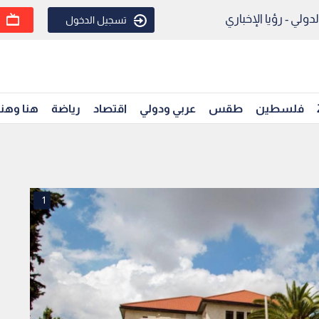
ولي - رؤيا الإخباري
تسجيل الدخول
فلسطين
طقس
عربي ودولي
اقتصاد
رياضة
هنا وهن
1