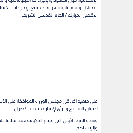
لديوان التشريع والرأي لإقراره حسب الأصول.
وهذه المرة الأولى التي تقدم الحكومة فيها نظاما خا
والرتب لهم.
وجاء مشروع النظام نظرا لخصوصية وظيفة (إمام م
وساعات العمل، والمتطلبات المسلكية التي يتوجب عل
الوظيفة، ووضع رتب علمية للأئمة على غرار الرتب الع
متطلبات وشروط للترقية.
ويشتمل مشروع النظام على مدونة سلوك خاصة بالأئ
ببلوغ سن الستين، كونه سن الإنتاج والحكمة والقدرة ع
قرارات مجلس الوزراء
الحكومة
رئيس الوزراء عمر 