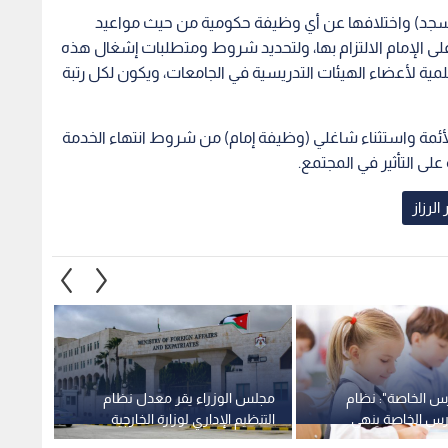
رس الخاصة": نظام
مجلس الوزراء يقر معدل نظام
مجلس ا
رس الخاصة ينهي
التنظيم الإداري لوزارة الخارجية
الإداري
الترويجية ويرشد
لسنة 2026
وتنمية
1