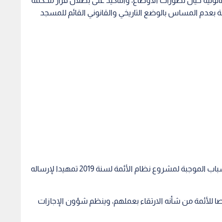
على صعيد آخر، قرر مجلس الوزراء الموافقة على الأسباب الموجبة لمشروع نظام الأئمة لسنة 2019 تمهيدا لإرساله
صا للأئمة من شأنه الارتقاء بعملهم، وينظم شؤون الإجازات
سجد) واختلافها عن أي وظيفة حكومية من حيث مواعيد
ى الإمام الالتزام بها، ولتحديد شروط ومتطلبات إشغال هذه
لمية لأعضاء الهيئات التدريسية في الجامعات، ويكون لكل رتبة
مة واستثناء شاغلي (وظيفة إمام) من شروط انتهاء الخدمة
لى التأثير في المجتمع.
الرزاز