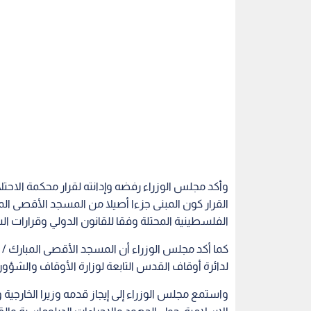
وأكد مجلس الوزراء رفضه وإدانته لقرار محكمة الاحتلا
القرار كون المبنى جزءا أصيلا من المسجد الأقصى ال
الفلسطينية المحتلة وفقا للقانون الدولي وقرارات الش
لدائرة أوقاف القدس التابعة لوزارة الأوقاف والشؤ
واستمع مجلس الوزراء إلى إيجاز قدمه وزيرا الخارج
الإسلامية، حول الجهود والإجراءات الدبلوماسية والق
الاحتلال وعدم قانونيته، واتخاذ جميع الإجراءات الكف
الاقصى المبارك / الحرم القدسي الشريف.