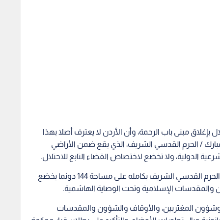
ل بإغلاق مبنى باب الرحمة، وأن الأردن لا يعترف أصلا بهذا
مبارك / الحرم القدسي الشريف، الذي يقع ضمن الأراضي
رعية الدولية، ولا تخضع لاختصاص القضاء التابع للاحتلال.
كما أكد مجلس الوزراء أن المسجد الأقصى المبارك / الحرم القدسي الشريف بكامله على مساحة 144 دونما يخضع
ون والمقدسات الإسلامية وتحت الوصاية الهاشمية.
ية وشؤون المغتربين، والأوقاف والشؤون والمقدسات
انونية حيال تطورات الأوضاع، والتأكيد على بطلان قرار محكمة
يلة بعدم المساس بالوضع التاريخي والقانوني القائم للمسجد