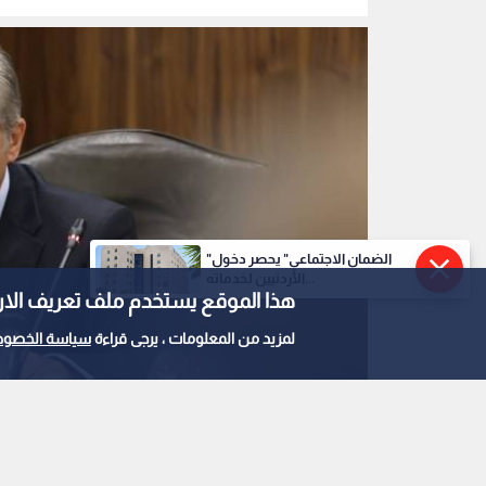
رئيس الوزراء جعفر حسان
0
0
"الضمان الاجتماعي" يحصر دخول
قرار حكومي بإعفاء ال
الأردنيين لخدماته...
هذا الموقع يستخدم ملف تعريف الارتباط e
المحلية لقطاع "أشباه
لمزيد من المعلومات ، يرجى قراءة
سياسة الخصوص
المبيعات والرسوم الج
استمع للخبر: