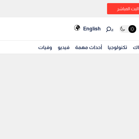
البث المباشر
English
اك
تكنولوجيا
أحداث مهمة
فيديو
وفيات