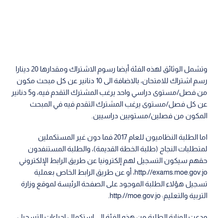
وتشمل الوثائق لهذه الفئة أيضا رسوم الاشتراك ومقدارها 20 دينارا
رسم اشتراك للامتحان، بالاضافة الى 10 دنانير عن كل مبحث مكون
من فصل/مستوى دراسي واحد يرغب المشترك التقدم فيه، و5 دنانير
عن كل فصل/مستوى يرغب المشترك التقدم فيه في المبحث
المكون من فصلين/مستويين دراسيين.
اما الطلبة النظاميون للعام 2017 فما دون غير المستكملين
لمتطلبات النجاح (طلبة الخطة القديمة)، والطلبة المستنفدون
حقهم سيكون التسجيل لهم إلكترونيا عن طريق الرابط الإلكتروني
http://exams.moe.gov.jo، أو عن طريق الرابط الخاص بعملية
تسجيل هؤلاء الطلبة الموجود على الصفحة الرئيسة لموقع وزارة
التربية والتعليم: http://moe.gov.jo.
ودعت الوزارة الطلبة من هذه الفئة الى استكمال إجراءات التسجيل