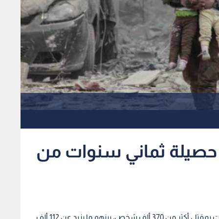
ألف قتيل حصيلة ثماني سنوات من
تسببت الحرب السورية منذ اندلاعها قبل ثماني سنوات بمقتل أكثر من 370 ألف شخص، بينهم ما يزيد عن 112 ألف