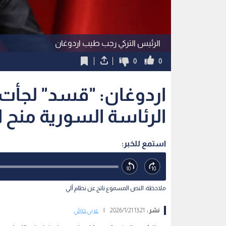
الرئيس التركي رجب طيب اردوغان
0
0
اردوغان: "قسد" لجأت إ
الرئاسة السورية منح ا
استمع للخبر:
ملاحظة: النص المسموع ناتج عن نظام آلي
نشر :
13:21 2026/1/21
|
عربي دولي