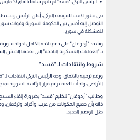
الرئيس التركي: "قسد" لم تلتزم سابقا باتفاق 10 مارس ولا بتسليم الأراضي.
في تطور لافت للموقف التركي، أعلن الرئيس رجب طيب أ
التوصل إليه أمس بين الحكومة السورية وقوات سوريا ال
للمشكلة في سوريا.
وشدد "أردوغان" على دعم بلاده الكامل لدولة سوري
بـ "العمليات العسكرية الناجحة" التي نفذها الجيش ا
شروط وانتقادات لـ "قسد"
الأراضي، ولجأت للعنف رغم قرار الرئاسة السورية بمنح
وطالب "أردوغان" تنظيم "قسد" بضرورة إلقاء السلاح
ذاته بأن جميع المكونات من عرب، وأكراد، وتركما
ظل الوضع الجديد.