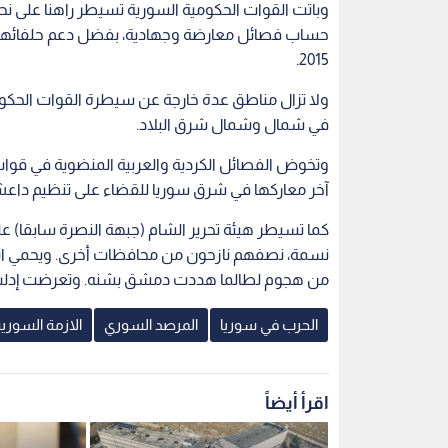
وباتت القوات الحكومية السورية تسيطر راهنا على ن
حساب فصائل معارضة وجهادية، بفضل دعم حلفائها ل
2015.
ولا تزال مناطق عدة خارجة عن سيطرة القوات الحكومي
في شمال وشمال شرق البلاد.
وتخوض الفصائل الكردية والعربية المنضوية في قوات 
آخر معاركها في شرق سوريا للقضاء على تنظيم داع
كما تسيطر هيئة تحرير الشام (جبهة النصرة سابقا) ع
نسمة، نصفهم نازحون من محافظات أخرى. ويحمي اتفا
من هجوم لطالما هددت دمشق بشنه. وتعرضت إدلب ل
الحرب في سوريا
المرصد السوري
الازمة السوري
اقرأ أيضاً