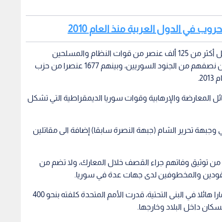
روب في الدول العربية منذ العام 2010
في ما يتعلق بالقتلى غير المدنيين، أحصى المرصد مقتل أكثر من 125 ألف عنصر من قوات النظام والمسلحين
الموالين لها من جنسيات سورية وغير سورية، أكثر من نصفهم من الجنود السوريين، وبينهم 1677 عنصرا من حزب
2.
 مقاتلي الفصائل المعارضة والإرهابية وقوات سوريا الديمقراطية التي تشكل
 الإرهابي وجبهة تحرير الشام (جبهة النصرة سابقا) إضافة الى مقاتلين
ن توثيق وفاتهم جراء القصف خلال المعارك، ولا تضم من
مفقودين والمخطوفين لدى جهات عدة في سوريا.
وعدا عن الخسائر البشرية، أحدث النزاع منذ اندلاعه دمارا هائلا في البنى التحتية، قدرت الأمم المتحدة كلفته بنحو 400
سكان داخل البلاد وخارجها.