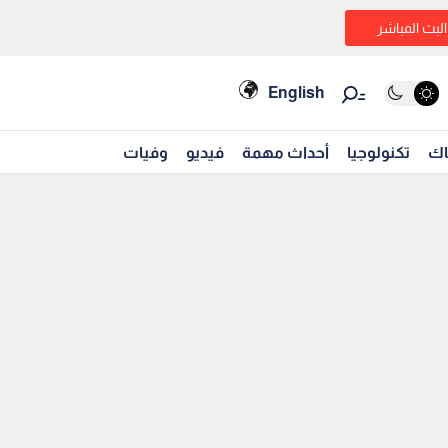
البث المباشر
English
اك
تكنولوجيا
أحداث مهمة
فيديو
وفيات