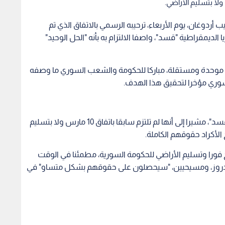
ردوغان، يوم الأربعاء، ترحيبه الرسمي بالاتفاق الذي تم
ديمقراطية "قسد"، واصفا الالتزام به بأنه "الحل الوحيد"
ة موحدة ومستقلة، مباركا للحكومة والشعب السوري ما وصفه
لسوري مؤخرا لتحقيق هذا الهدف.
ورغم ترحيبه بالاتفاق، وجه الرئيس التركي انتقادات لـ "قسد"، مشيرا إلى أنها لم تلتزم سابقا باتفاق 10 مارس ولا بتسليم
 الأكراد حقوقهم الكاملة.
 فورا وتسليم الأراضي للحكومة السورية، مطمئنا في الوقت
ن، ودروز، ومسيحيين، "سيحصلون على حقوقهم بشكل متساو" في