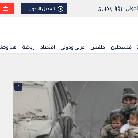
ولي - رؤيا الإخباري
تسجيل الدخول
فلسطين
طقس
عربي ودولي
اقتصاد
رياضة
هنا وهن
1