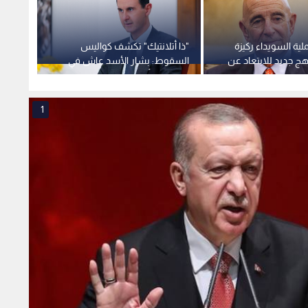
لية السويداء ركيزة
"ذا أتلانتيك" تكشف كواليس
تطورا
هج جديد للابتعاد عن
السقوط: بشار الأسد عاش في
يفتح 
سوريا
"فقاعة" وأدمن "العاب الفيديو"
تتحدث
1