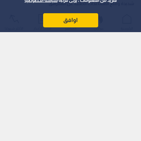
لمزيد من المعلومات ، يرجى قراءة
سياسة الخصوصية
شديدة ومنع المساعدات الطبية عن الممرافق.
اوافق
الرئيسية
عواجل
المباشر
أحدث الأخبار
الأكثر شيوعًا
وأوضحت الجمعية في بيان صحفي أن قوات الاحتلال واصلت منع
الطواقم الإسعافية منذ منتصف ليلة أمس من الوصول إلى المرضى
والمصابين، مع إقامة عراقيل واضحة أمام سيارات الإسعاف داخل
المخيم، رغم تمكن الطواقم من نقل مجموعة من المرضى وحالات
غسيل الكلى إلى الممستشفيات القريبة.
وتتلخص المعطيات الميدانية وتوزيع الإصابات المسجلة حتى اللحظة