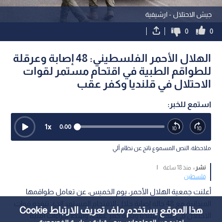
جيش الاحتلال - ارشيفية
0
0
الهلال الأحمر الفلسطيني: 48 إصابة وعرقلة
للطواقم الطبية في اقتحام مستمر لقوات
الاحتلال في قلنديا وكفر عقب
استمع للخبر:
1
x
0:00
ملاحظة: النص المسموع ناتج عن نظام آلي
نشر :
منذ 18 ساعة
|
فلسطين
أعلنت جمعية الهلال الأحمر، يوم الخميس، عن تعامل طواقمها
الميدانية مع 48 حالة إصابة خلال الاقتحام المستمر الذي تنفذه قوات
هذا الموقع يستخدم ملف تعريف الارتباط Cookie
الاحتلال في مخيم قلنديا وبلدة كفر عقب، وسط إجراءات أمنية