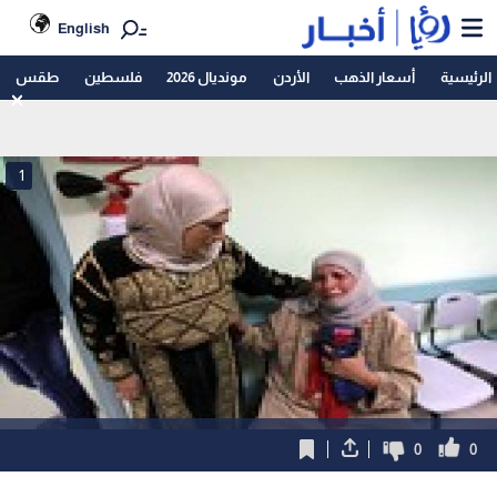
English
الرئيسية
أسعار الذهب
الأردن
مونديال 2026
فلسطين
طقس
1
0
0