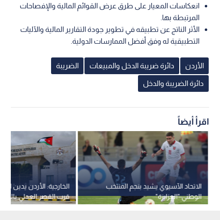
انعكاسات المعيار على طرق عرض القوائم المالية والإفصاحات
المرتبطة بها.
الأثر الناتج عن تطبيقه في تطوير جودة التقارير المالية والآليات
التطبيقية له وفق أفضل الممارسات الدولية.
الأردن
دائرة ضريبة الدخل والمبيعات
الضريبة
دائرة الضريبة والدخل
اقرأ أيضاً
الاتحاد الآسيوي يشيد بنجم المنتخب
الخارجية: الأردن يدين التفج
الوطني "العزايزة"
قرب القصر العدلي بالعاص
دمشق