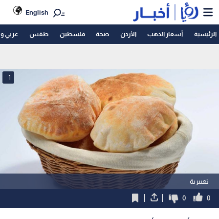
English
الرئيسية
أسعار الذهب
الأردن
صحة
فلسطين
طقس
عربي و
1
تعبيرية
0
0