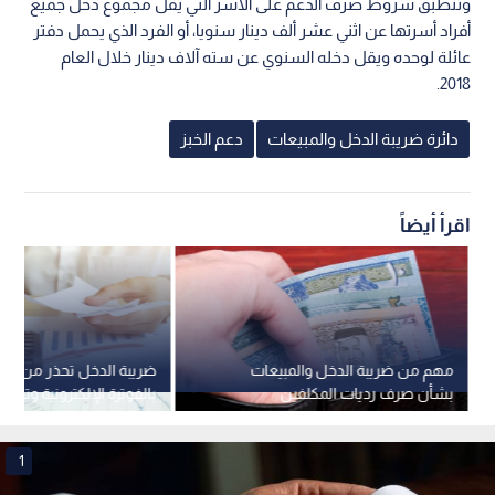
وتنطبق شروط صرف الدعم على الأسر التي يقل مجموع دخل جميع
أفراد أسرتها عن اثني عشر ألف دينار سنويا، أو الفرد الذي يحمل دفتر
عائلة لوحده ويقل دخله السنوي عن سته آلاف دينار خلال العام
2018.
دائرة ضريبة الدخل والمبيعات
دعم الخبز
اقرأ أيضاً
مهم من ضريبة الدخل والمبيعات
ضريبة الدخل تحذر من الت
بشأن صرف رديات المكلفين
بالفوترة الإلكترونية وتؤكد 
بالقوانين
1