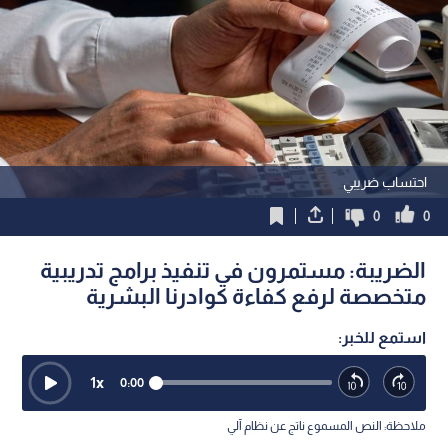
احتساب ضريبي
0
0
الضريبة: مستمرون في تنفيذ برامج تدريبية
متخصصة لرفع كفاءة كوادرنا البشرية
استمع للخبر:
1
x
0:00
ملاحظة: النص المسموع ناتج عن نظام آلي