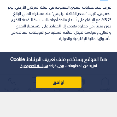
قررت لجنة عمليات السوق المفتوحة في البنك المركزي الأردني، يوم
الخميس، تثبيت "سعر الفائدة الرئيسي" عند مستواه الحالي البالغ
5.75%، مع الإبقاء على أسعار فائدة أدوات السياسة النقدية الأخرى
دون تغيير، في خطوة تهدف إلى الحفاظ على الاستقرار النقدي
والمالي، ومواءمة هيكل الفائدة المحلية مع التوجهات السائدة في
الأسواق المالية الإقليمية والدولية.
هذا الموقع يستخدم ملف تعريف الارتباط Cookie
لمزيد من المعلومات ، يرجى قراءة
سياسة الخصوصية
اوافق
الرئيسية
عواجل
المباشر
أحدث الأخبار
الأكثر شيوعًا
وتأتي هذه القرارات مدعومة برصيد استراتيجي متين من الاحتياطيات