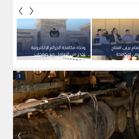
عام يرعى افتتاح
وحدة مكافحة الجرائم الإلكترونية
مدير ا
ليمي لمكافحة
تحذر من التعامل مع صفحات
أعمال 
صنيعية
احتيالية تروج لبيع هواتف
لرؤساء
بالأقساط وبأسعار مغرية
تطوير 
3