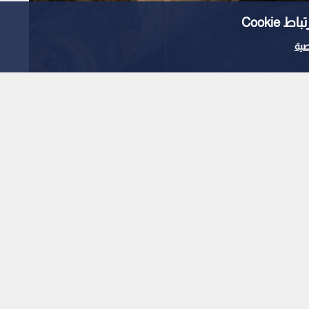
Cooki
ية
بط اعتداءات على مصادر
اعور
1
x
0:00