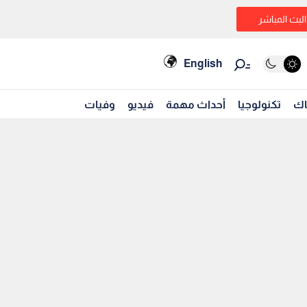
البث المباشر
English
اك
تكنولوجيا
أحداث مهمة
فيديو
وفيات