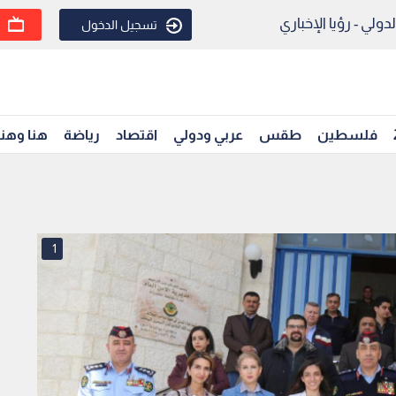
ولي - رؤيا الإخباري
تسجيل الدخول
فلسطين
طقس
عربي ودولي
اقتصاد
رياضة
هنا وهن
1