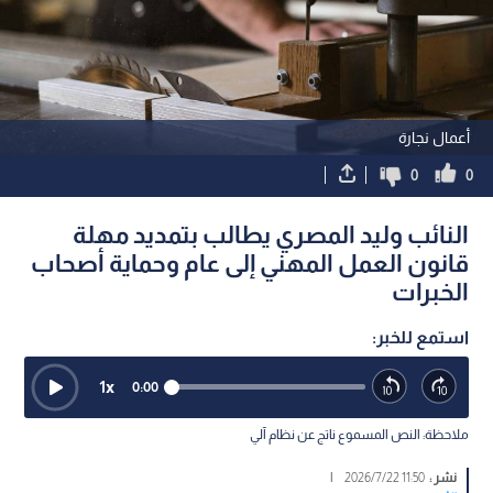
أعمال نجارة
0
0
النائب وليد المصري يطالب بتمديد مهلة
قانون العمل المهني إلى عام وحماية أصحاب
الخبرات
استمع للخبر:
1
x
0:00
ملاحظة: النص المسموع ناتج عن نظام آلي
نشر :
11:50 2026/7/22
|