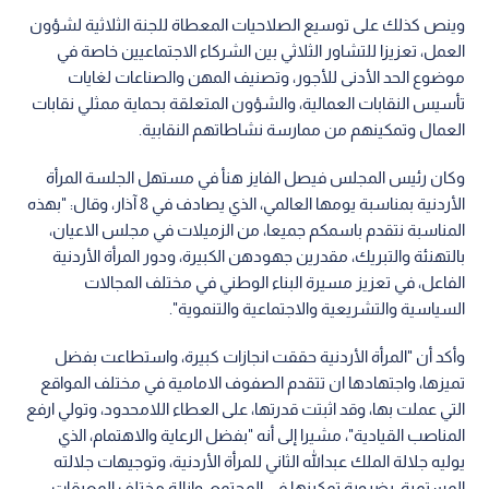
وينص كذلك على توسيع الصلاحيات المعطاة للجنة الثلاثية لشؤون
العمل، تعزيزا للتشاور الثلاثي بين الشركاء الاجتماعيين خاصة في
موضوع الحد الأدنى للأجور، وتصنيف المهن والصناعات لغايات
تأسيس النقابات العمالية، والشؤون المتعلقة بحماية ممثلي نقابات
العمال وتمكينهم من ممارسة نشاطاتهم النقابية.
وكان رئيس المجلس فيصل الفايز هنأ في مستهل الجلسة المرأة
الأردنية بمناسبة يومها العالمي، الذي يصادف في 8 آذار، وقال: "بهذه
المناسبة نتقدم باسمكم جميعا، من الزميلات في مجلس الاعيان،
بالتهنئة والتبريك، مقدرين جهودهن الكبيرة، ودور المرأة الأردنية
الفاعل، في تعزيز مسيرة البناء الوطني في مختلف المجالات
السياسية والتشريعية والاجتماعية والتنموية".
وأكد أن "المرأة الأردنية حققت انجازات كبيرة، واستطاعت بفضل
تميزها، واجتهادها ان تتقدم الصفوف الامامية في مختلف المواقع
التي عملت بها، وقد اثبتت قدرتها، على العطاء اللامحدود، وتولي ارفع
المناصب القيادية"، مشيرا إلى أنه "بفضل الرعاية والاهتمام، الذي
يوليه جلالة الملك عبدالله الثاني للمرأة الأردنية، وتوجيهات جلالته
المستمرة، بضرورة تمكينها في المجتمع، وازالة مختلف المعيقات