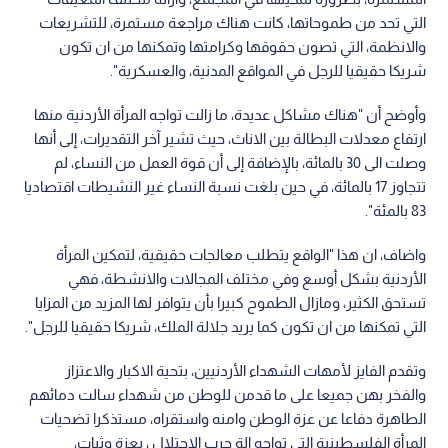
التي تحد من طموحاتها، كانت هناك مراجعة مستمرة، للتشريعات
والانظمة، التي تصون حقوقها وكرامتها وتمكنها من ان تكون
شريكا حقيقيا للرجل في المواقع المدنية، والعسكرية".
وأوضح أن "هناك مشاكل عديدة، ما زالت تواجه المرأة الأردنية منها
ارتفاع معدلات البطالة بين الاناث، حيث تشير آخر التقديرات، إلى أنها
وصلت الى 30 بالمائة، بالإضافة إلى أن قوة العمل من النساء، لم
تتجاوز 17 بالمائة، في حين بلغت نسبة النساء غير النشيطات اقتصاديا
83 بالمئة".
واضاف، ان هذا "الواقع يتطلب معالجات حقيقية، لتمكين المرأة
الأردنية بشكل أوسع وفي مختلف المجالات والانشطة، فهي
تستحق الكثير، ومازال الطموح كبيرا بأن يتوافر لها المزيد من المزايا
التي تمكنها من ان تكون كما يريد جلالة الملك، شريكا حقيقيا للرجل".
وتقدم الفايز لأمهات الشهداء الأردنيين، بتحية الاكبار والاعتزاز
والفخر بهن جميعا على ما قدمن للوطن من شهداء سالت دمائهم
الطاهرة دفاعا عن عزة الوطن وامنه واستقراه، مستذكرا تضحيات
المرأة الفلسطينية التي تواجه الة حرب الاحتلال ، بعزة وثبات،