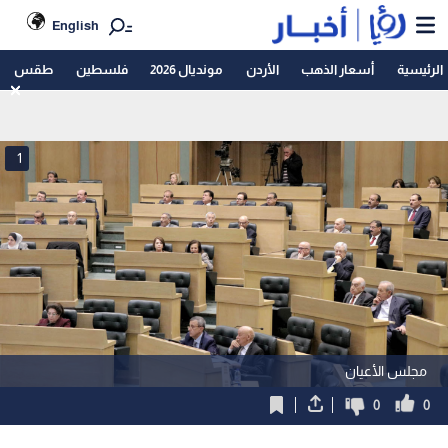
English
الرئيسية
أسعار الذهب
الأردن
مونديال 2026
فلسطين
طقس
1
مجلس الأعيان
0
0