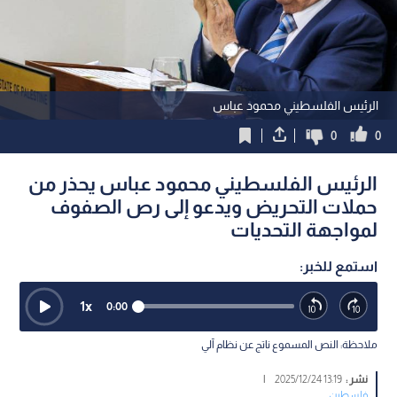
الرئيس الفلسطيني محمود عباس
0
0
الرئيس الفلسطيني محمود عباس يحذر من
حملات التحريض ويدعو إلى رص الصفوف
لمواجهة التحديات
استمع للخبر:
1
x
0:00
ملاحظة: النص المسموع ناتج عن نظام آلي
نشر :
13:19 2025/12/24
|
فلسطين