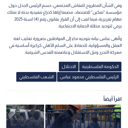
وفي الشأن المطروح للنقاش المجتمعي، حسم الرئيس الجدل حول
مؤسسة "تمكين" للاقتصاد، مصنفا إياها كذراع تنفيذية بحتة لا تملك
مهام تقريرية، فيما لفت إلى أن القرار بقانون رقم (4) لسنة 2025
يرمي لتوحيد مظلة الحماية الاجتماعية.
وأنهى عباس بيانه بتوجيه نداء إلى المواطنين بضرورة تغليب لغة
العقل والمسؤولية، للحفاظ على السلم الأهلي كركيزة أساسية في
معركة التحرر ونيل الاستقلال وعاصمته القدس الشرقية.
الحكومة الفلسطينية
الاحتلال
الرئيس الفلسطيني محمود عباس
الشعب الفلسطيني
اقرأ أيضاً