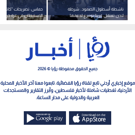
ناشطة أسطول الصمود.. شرطة
حماس: تصريحات "كاتس"
لندن تعتقل غريتا تونبرغ لدعمها
الاستيطان في غزة خرق ل
منظمة مؤيدة للفلسطينيين
اطلاق النار.. فيديو
جميع الحقوق محفوظة رؤيا © 2026
موقع إخباري أردني تابع لقناة رؤيا الفضائية. تابعوا معنا آخر الأخبار المحلية
الأردنية، تغطيات شاملة لأخبار فلسطين، وأبرز التقارير والمستجدات
العربية والدولية على مدار الساعة.