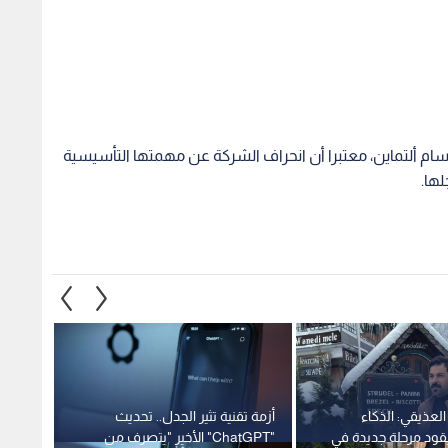
 جدد انتقاداته للرئيس التنفيذي لشركة "OpenAI" سام ألتماين، معتبرا أن انحراف الشركة عن مهمتها التأسيسية
لها.
عذيقي: الذكاء
أزمة تقنية تثير الجدل.. تحديث
محتال
قود مرحلة جديدة في
"ChatGPT" الأخير "يتصرف من