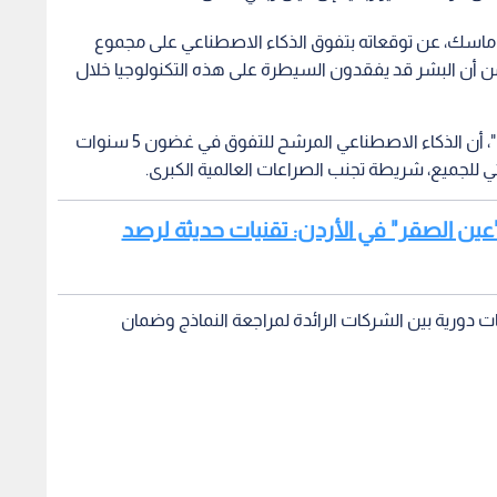
التنفيذي لشركتي "تسلا" و"xAI"، إيلون ماسك، عن توقعاته بتفوق الذكاء الاصطناعي على مجموع
من أن البشر قد يفقدون السيطرة على هذه التكنولوجيا خلال
وأوضح ماسك، في مقابلة مع مجلة "ذا إيكونوميست"، أن الذكاء الاصطناعي المرشح للتفوق في غضون 5 سنوات
ئي للجميع، شريطة تجنب الصراعات العالمية الكبرى.
"عين الصقر" في الأردن: تقنيات حديثة لرصد
ت دورية بين الشركات الرائدة لمراجعة النماذج وضمان