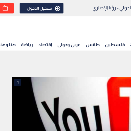
ولي - رؤيا الإخباري
تسجيل الدخول
فلسطين
طقس
عربي ودولي
اقتصاد
رياضة
هنا وهن
1