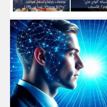
شبكة "الواي فاي"
توقعات بارتفاع أسعار هواتف
حلول ف
تر؟.. الأسباب
"iPhone 18 Pro" لتبدأ من 1,399
فاي وز
دولارا
1