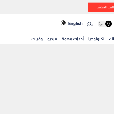
البث المباشر
English
اك
تكنولوجيا
أحداث مهمة
فيديو
وفيات