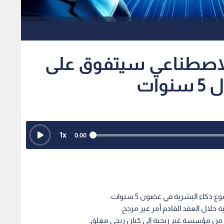
الاصطناعي سيتفوق على
ات
1
x
0:00
كاء البشرية في غضون 5 سنوات.
 خلال العقد القادم أمر غير مرجح.
 من مؤسسة غير ربحية إلى كيان ربحي مغلق.