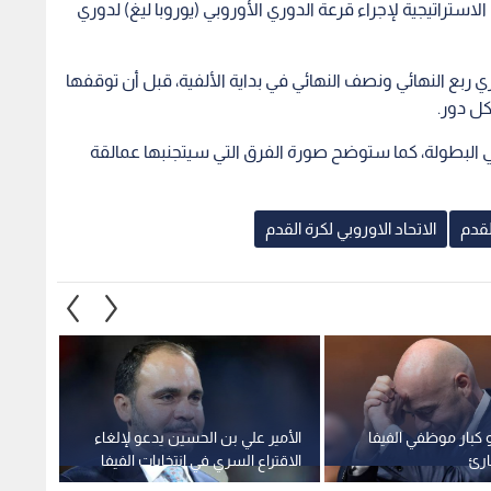
استراتيجية لإجراء قرعة الدوري الأوروبي (يوروبا ليغ) لدوري
 ربع النهائي ونصف النهائي في بداية الألفية، قبل أن توقفها
لبطولة، كما ستوضح صورة الفرق التي سيتجنبها عمالقة
لقدم
الاتحاد الاوروبي لكرة القدم
و كبار موظفي الفيفا
الأمير علي بن الحسين يدعو لإلغاء
بداية 
ارئ
الاقتراع السري في انتخابات الفيفا
حمزة عب
برشلون