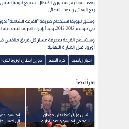
وبعد انتهاء قرعة دوري الأبطال، ستتبع (يويفا) نفس ال
ربع النهائي ونصف النهائي.
وسبق لليويفا استخدام طريقة "القرعة الشاملة" لدوري
في موسم 2012-2013، وتبدأ بإجراء القرعة المنفصلة لكل دور.
وستسمح القرعة بمعرفة مسار كل فريق منافس في ا
أوروبا قبل المباراة النهائية.
اخبار رياضية
كرة القدم
دوري ابطال اوروبا لكرة ا
اقرأ أيضاً
ن الثقة
رئيس وزراء كندا يعلن فقدان
إنفانتينو يدع
ن عن المشروع
الثقة في إنفانتينو ويصف إدارته
إلى اجتماع ط
للفيفا بغير المقبولة