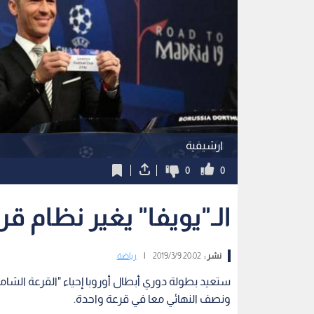
ارشيفية
0
0
الـ"يويفا" يغير نظام ق
نشر :
20:02 2019/3/9
|
رياضة
ستعيد بطولة دوري أبطال أوروبا إحياء "القرعة الشاملة
ونصف النهائي معا في قرعة واحدة.