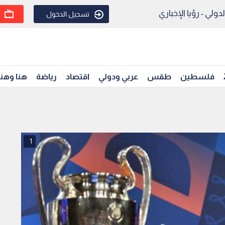
ولي - رؤيا الإخباري
تسجيل الدخول
فلسطين
طقس
عربي ودولي
اقتصاد
رياضة
هنا وهن
1