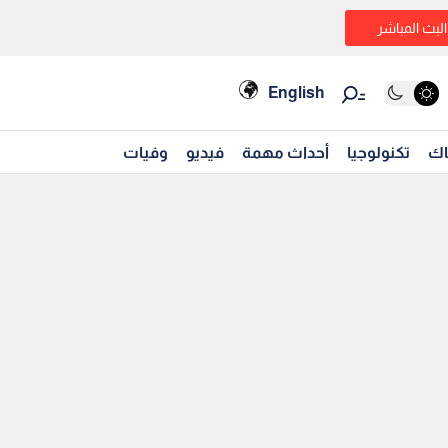
البث المباشر
English
اك
تكنولوجيا
أحداث مهمة
فيديو
وفيات