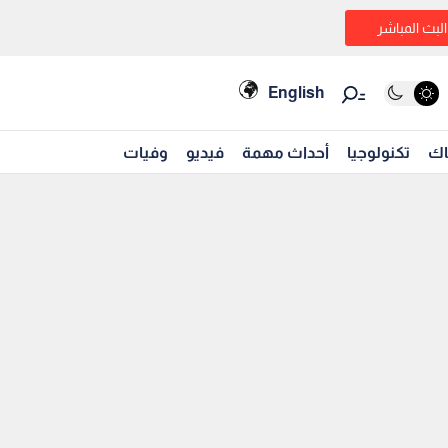
البث المباشر
English
اك
تكنولوجيا
أحداث مهمة
فيديو
وفيات