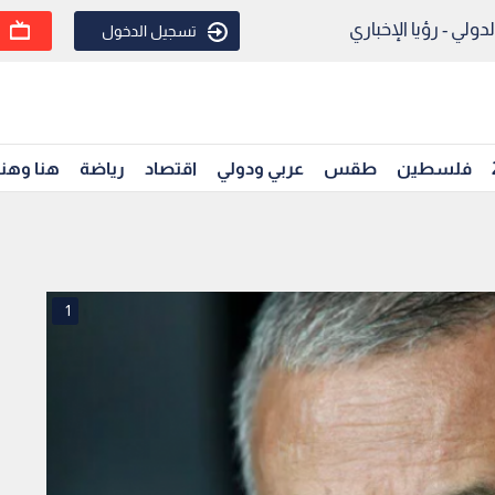
ولي - رؤيا الإخباري
تسجيل الدخول
فلسطين
طقس
عربي ودولي
اقتصاد
رياضة
هنا وهن
1