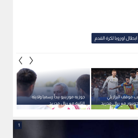
بطال اوروبا لكرة القدم
ب موقف البرازيلي
جوزيه مورينيو يبدأ رسميا ولايته
ريال م
نيور مع ريال مدريد
الثانية مع ريال مدريد
رأس م
1