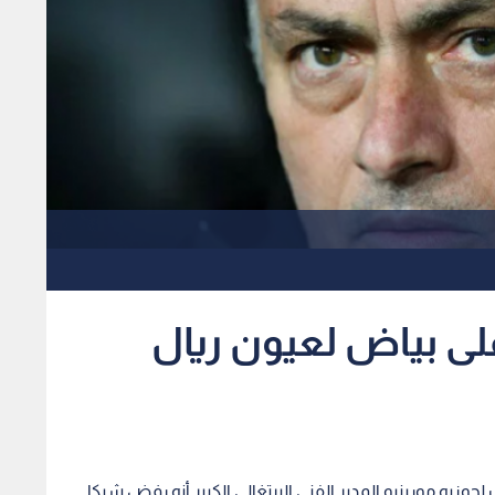
لى بياض لعيون ريال
وزيه مورينيو المدير الفني البرتغالي الكبير أنه رفض شيكا