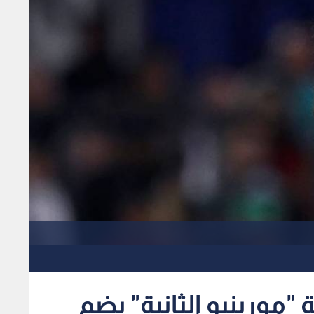
"مورينيو الثانية" بضم