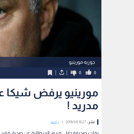
جوزيه مورينيو
0
0
مورينيو يرفض شيكا ع
مدريد !
نشر :
18:27 2019/3/8
|
رياضة
نقلت صحيفة دايلي ميرور البريطانية عن صديق مقرب لج