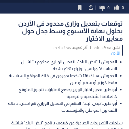
0
0
توقعات بتعديل وزاري محدود في الأردن
بحلول نهاية الأسبوع وسط جدل حول
معايير الاختيار
نشر :
منذ 9 ساعات
|
آخر تحديث :
منذ 4 ساعات
الأردن
العموش لـ"نبض البلد": التعديل الوزاري محكوم بـ"الشلل
السياسية" ورئيس الوزراء يتكتم بشدة
العموش: هناك 136 شخصا يدورون في فلك المواقع السياسية
فقط كوزير أو سفير أو عين
أبو طير: معيار اختيار الوزير يخضع لاعتبارات تتجاوز المتوقع
كالعلاقة الشخصية والتوصية
أبو طيرلـ"نبض البلد": المهم في التعديل الوزاري هو استرداد حالة
الثقة بين المواطن والمؤسسات
سلطت التصريحات الصادرة عن ضيوف برنامج "نبض البلد" شاشة