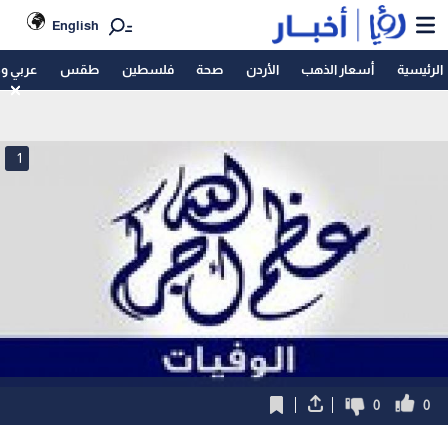
English
الرئيسية
أسعار الذهب
الأردن
صحة
فلسطين
طقس
عربي و
1
0
0