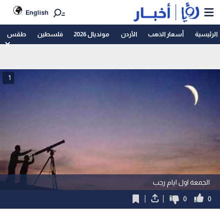
English
الرئيسية
أسعار الذهب
الأردن
مونديال 2026
فلسطين
طقس
1
الجمعة اول ايام رجب
0
0