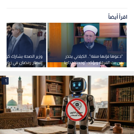
اقرأ أيضاً
"دعوها فإنها منتنة".. الكيلاني يحذر
وزير الصحة يشارك كوادر "
من بث الفرقة ويؤكد: "وحدتنا جدارنا
إفطار رمضان في زيارة مف
المنيع" -فيديو
للكفتيريا
1