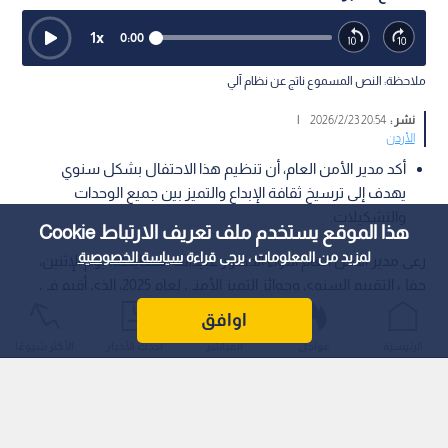
1
x
0:00
ملاحظة: النص المسموع ناتج عن نظام آلي
نشر :
20:54 2026/2/23
|
الأردن
أكد مدير الأمن العام، أن تنظيم هذا الاحتفال بشكل سنوي
يهدف إلى ترسيخ ثقافة الإبداع والتميز بين جميع الوحدات
والتشكيلات.
هذا الموقع يستخدم ملف تعريف الارتباط Cookie
لمزيد من المعلومات ، يرجى قراءة
سياسة الخصوصية
رعى مدير الأمن العام اللواء الدكتور عبيدالله المعايطة، يوم الإثنين،
حفل التقييم السنوي وجوائز التميز الأمني لعام 2025، الذي أقيم في
مبنى المديرية، بحضور عدد من كبار ضباط الأمن العام.
اوافق
الرئيسية
عواجل
المباشر
أحدث الأخبار
الأكثر شيوعًا