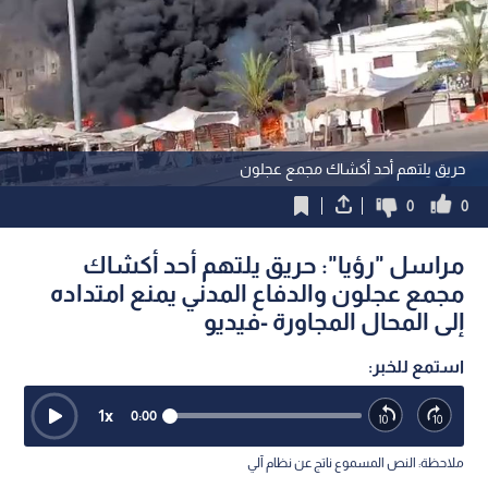
حريق يلتهم أحد أكشاك مجمع عجلون
0
0
مراسل "رؤيا": حريق يلتهم أحد أكشاك
مجمع عجلون والدفاع المدني يمنع امتداده
إلى المحال المجاورة -فيديو
استمع للخبر:
1
x
0:00
ملاحظة: النص المسموع ناتج عن نظام آلي