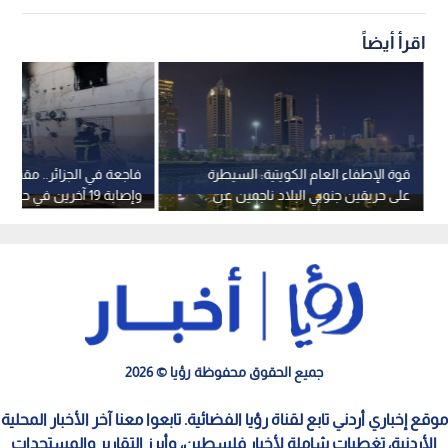
اقرأ أيضاً
قوة الإطفاء العام الكويتية: السيطرة
على حريقين جنوبي البلاد ناجمين عن
وإصابة 19 آخرين في حريق دار أيتام
"العدوان الإيراني الآثم"
جميع الحقوق محفوظة رؤيا © 2026
موقع إخباري أردني تابع لقناة رؤيا الفضائية. تابعوا معنا آخر الأخبار المحلية
الأردنية، تغطيات شاملة لأخبار فلسطين، وأبرز التقارير والمستجدات