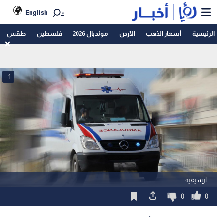
English
الرئيسية
أسعار الذهب
الأردن
مونديال 2026
فلسطين
طقس
1
ارشيفية
0
0