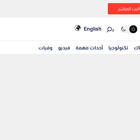
البث المباشر
English
اك
تكنولوجيا
أحداث مهمة
فيديو
وفيات