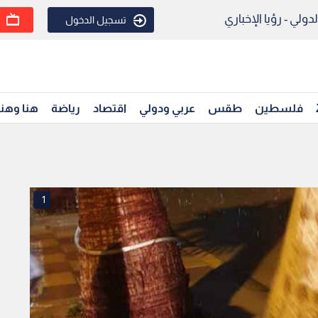
ولي - رؤيا الإخباري
تسجيل الدخول
فلسطين
طقس
عربي ودولي
اقتصاد
رياضة
هنا وهن
1