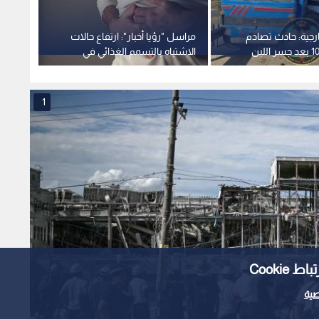
ارجية: حادث تصادم
مراسل "رؤيا أخبار": ارتفاع حالات
على طريق 100 بعد جسر اللبن
الاشتباه بالتسمم الغذائي في
بتسمم
الهاشمية إلى 15 حالة
وإغلاق
1
Cooki
ية